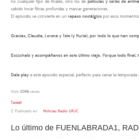
no cualquier tipo de finales, sino los de
películas y series de ani
sabido tocar fibras profundas y marcar generaciones.
El episodio se convierte en un
repaso nostálgico
por esos momentos q
Gracias, Claudia, Lorena y Tete (y Nuria), por todo lo que han co
Escúchalo y acompáñanos en este último viaje. Porque todo final, 
Dale play
a este episodio especial, perfecto para cerrar la temporad
Visto
1046
veces
Tweet
Publicado en
Noticias Radio URJC
Lo último de FUENLABRADA1, RAD