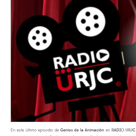
En este último episodio de
Genios de la Animación
en
RADIO URJC