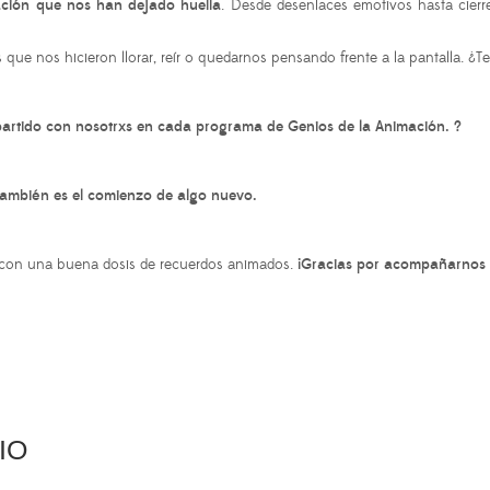
mación que nos han dejado huella
. Desde desenlaces emotivos hasta cierr
ue nos hicieron llorar, reír o quedarnos pensando frente a la pantalla. ¿T
mpartido con nosotrxs en cada programa de Genios de la Animación. ?
también es el comienzo de algo nuevo.
a con una buena dosis de recuerdos animados.
¡Gracias por acompañarnos 
IO