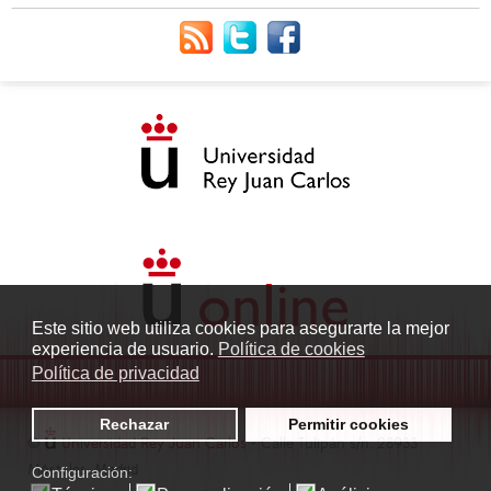
Este sitio web utiliza cookies para asegurarte la mejor
experiencia de usuario.
Política de cookies
Política de privacidad
Rechazar
Permitir cookies
©
Universidad Rey Juan Carlos
- Calle Tulipán s/n. 28933
Móstoles. Madrid
Configuración: