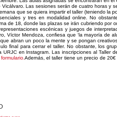
embre. Las aulas asignadas se encontrarán en el ed
 Vicálvaro. Las sesiones serán de cuatro horas y se h
emana que se quiera impartir el taller (teniendo la p
nciales y tres en modalidad online. No obstante,
a de 18, donde las plazas se irán cubriendo por o
, representaciones escénicas y juegos de interpreta
tro, Víctor Mendoza, confiesa que ‘la mayoría de 
s que abran un poco la mente y se pongan creativos’
ulo final para cerrar el taller. No obstante, los g
ra URJC en Instagram. Las inscripciones al Taller 
 formulario.
Además, el taller tiene un precio de 20€ 
O