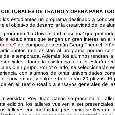
CULTURALES DE TEATRO Y ÓPERA PARA TOD
 los estudiantes un programa destinado a conocer e
ne el objetivo de desarrollar la creatividad de los a
el programa ‘La Universidad a escena’ que pretende
gido a estudiantes que tengan un gran interés en el a
ténope''
del compositor alemán Georg Friedrich Händ
articipantes que asistan al programa podrán con
de la temporada. Además, los alumnos tendrán la po
senciales, donde la asistencia al taller estará re
iduales o en grupo. Por otro lado, se seleccionarán e
eriencia con alumnos de otras universidades como
25 de noviembre, y solo se habilitarán 20 plazas. E
ada en el Teatro Real o a ensayos generales de las
Universidad Rey Juan Carlos se presenta el Taller
sta edición, los talleres vuelven a ser presencial
Los talleres con modalidad presencial se llevarán