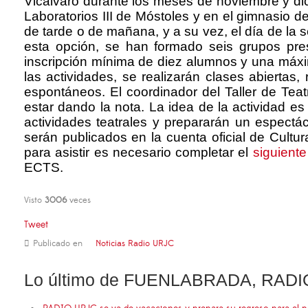
Vicálvaro durante los meses de noviembre y dici
Laboratorios III de Móstoles y en el gimnasio de
de tarde o de mañana, y a su vez, el día de la s
esta opción, se han formado seis grupos prese
inscripción mínima de diez alumnos y una máxim
las actividades, se realizarán clases abiertas
espontáneos. El coordinador del Taller de Tea
estar dando la nota. La idea de la actividad e
actividades teatrales y prepararán un espectác
serán publicados en la cuenta oficial de Cultu
para asistir es necesario completar el
siguiente
ECTS.
Visto
3006
veces
Tweet
Publicado en
Noticias Radio URJC
Lo último de FUENLABRADA, RADI