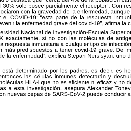
l 30% sólo posee parcialmente el receptor". Con res
ciaron con la gravedad de la enfermedad, aunque 
 el COVID-19: "esta parte de la respuesta inmunit
enir la enfermedad grave del covid-19", afirma la ci
iversidad Nacional de Investigación-Escuela Super
K exactamente, si no con las moléculas de antíge
la respuesta inmunitaria a cualquier tipo de infecció
n más predispuestos a tener covid-19 grave. Del m
e la enfermedad”, explica Stepan Nersisyan, uno de
 está determinado por los padres, es decir, es he
entonces las células inmunes detectarán y destrui
moléculas HLA-I que no es eficiente ni eficaz y no 
 a esta investigación, asegura Alexander Tonevit
n con nuevas cepas de SARS-CoV-2 puede conducir a