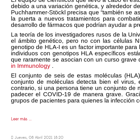
debido a una variación genética, y alrededor de
Puchhammer-Stöckl precisa que “también se aso
la puerta a nuevos tratamientos para combatir
desarrollo de fármacos que podrían ayudar a prev
La teoría de los investigadores rusos de la Un
el ámbito genético, pero no con las células N
genotipo de HLA-I es un factor importante para 
individuos con genotipos HLA específicos está
que raramente se asocian con un curso grave d
in Immunology
.
El conjunto de seis de estas moléculas (HLA)
conjunto de moléculas detecta bien el virus, 
contrario, si una persona tiene un conjunto de 
padecer el COVID-19 de manera grave. Gracias
grupos de pacientes para quienes la infecció
Leer más ...
Jueves, 08 Abril 2021 18:20