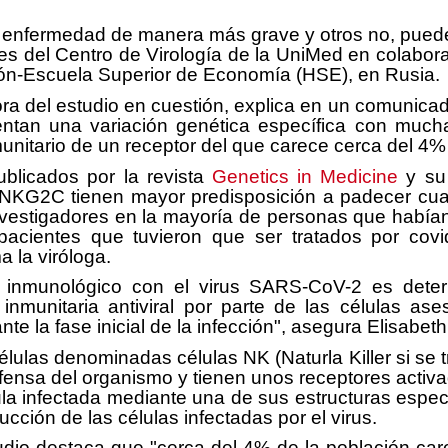
 enfermedad de manera más grave y otros no, puede 
es del Centro de Virología de la UniMed en colabor
ción-Escuela Superior de Economía (HSE), en Rusia.
ra del estudio en cuestión, explica en un comunica
sentan una variación genética específica con mu
munitario de un receptor del que carece cerca del 4%
ublicados por la revista
Genetics in Medicine
y su 
or NKG2C tienen mayor predisposición a padecer 
nvestigadores en la mayoría de personas que habían
pacientes que tuvieron que ser tratados por cov
 la viróloga.
a inmunológico con el virus SARS-CoV-2 es deter
nmunitaria antiviral por parte de las células a
rante la fase inicial de la infección", asegura Elisa
lulas denominadas células NK (Naturla Killer si se tr
fensa del organismo y tienen unos receptores activad
 infectada mediante una de sus estructuras específi
ción de las células infectadas por el virus.
studio destaca que "cerca del 4% de la población c