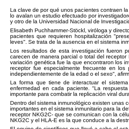
La clave de por qué unos pacientes contraen la
lo avalan un estudio efectuado por investigador
y otro de la Universidad Nacional de Investiga
Elisabeth Puchhammer-Stöckl, viróloga y directo
pacientes que requieren hospitalización "pre
leves". Se trata de la ausencia en el sistema in
Los resultados de esta investigación fueron p
carecen de manera parcial o total del recept
variación genética fue la que encontraron los i
receptor fue especialmente frecuente en los 
independientemente de la edad o el sexo", afirma
La forma que tiene de interactuar el sistem
enfermedad en cada paciente. "La respuesta i
importante para combatir la replicación viral du
Dentro del sistema inmunológico existen unas cé
importantes en el sistema inmunitario para la de
receptor NKG2C- que se comunican con la célula
NKG2C y el HLA-E es la que conduce a la destruc
El equipo de científicos que llevó a cabo el e