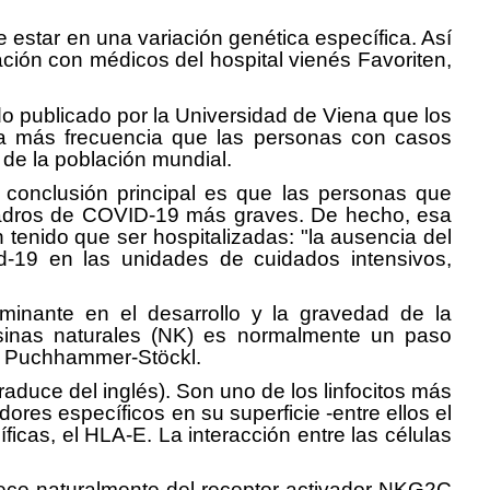
estar en una variación genética específica. Así
ación con médicos del hospital vienés Favoriten,
do publicado por la Universidad de Viena que los
cha más frecuencia que las personas con casos
 de la población mundial.
conclusión principal es que las personas que
cuadros de COVID-19 más graves. De hecho, esa
 tenido que ser hospitalizadas: "la ausencia del
id-19 en las unidades de cuidados intensivos,
minante en el desarrollo y la gravedad de la
sesinas naturales (NK) es normalmente un paso
beth Puchhammer-Stöckl.
aduce del inglés). Son uno de los linfocitos más
ores específicos en su superficie -entre ellos el
cas, el HLA-E. La interacción entre las células
arece naturalmente del receptor activador NKG2C