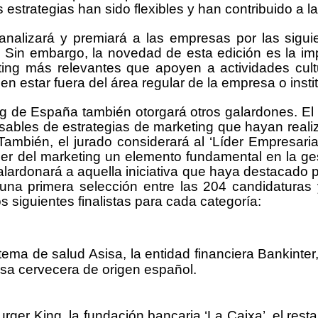
s estrategias han sido flexibles y han contribuido a l
 analizará y premiará a las empresas por las sigui
s. Sin embargo, la novedad de esta edición es la i
ting más relevantes que apoyen a actividades cultur
n estar fuera del área regular de la empresa o insti
ng de España también otorgará otros galardones. El 
sables de estrategias de marketing que hayan realiz
También, el jurado considerará al ‘Líder Empresari
r del marketing un elemento fundamental en la gest
lardonará a aquella iniciativa que haya destacado p
a primera selección entre las 204 candidaturas y
 siguientes finalistas para cada categoría:
a de salud Asisa, la entidad financiera Bankinter,
esa cervecera de origen español.
ger King, la fundación bancaria ‘La Caixa’, el res