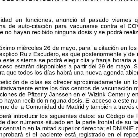
nidad en funciones, anunció el pasado viernes
ema de auto-citación para vacunarse contra el COV
no hayan recibido ninguna dosis y se podrá realizar a
róximo miércoles 26 de mayo, para la citación en l
o explicó Ruiz Escudero, es que posteriormente y de
este sistema se podrá elegir cita y franja horaria a 
ceso estarán disponibles a partir del 29 de mayo. 
ra que todos los días habrá una nueva agenda abier
e petición de citas es ofrecer aproximadamente un to
itativamente entre los dos centros de vacunación ma
ciones de Pfizer y Janssen en el Wizink Center y e
 hayan recibido ninguna dosis. El acceso a este nu
rno de la Comunidad de Madrid y también a través de 
berá introducir los siguientes datos: su Código de 
de diez números situado en la parte frontal de su ta
or central o en la mitad superior derecha; el DNI/NI
probará si el paciente está registrado en el repo