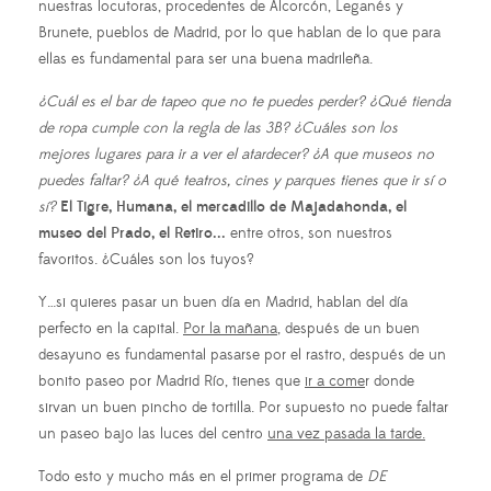
nuestras locutoras, procedentes de Alcorcón, Leganés y
Brunete, pueblos de Madrid, por lo que hablan de lo que para
ellas es fundamental para ser una buena madrileña.
¿Cuál es el bar de tapeo que no te puedes perder? ¿Qué tienda
de ropa cumple con la regla de las 3B? ¿Cuáles son los
mejores lugares para ir a ver el atardecer? ¿A que museos no
puedes faltar? ¿A qué teatros, cines y parques tienes que ir sí o
sí?
El Tigre, Humana, el mercadillo de Majadahonda, el
museo del Prado, el Retiro...
entre otros, son nuestros
favoritos. ¿Cuáles son los tuyos?
Y…si quieres pasar un buen día en Madrid, hablan del día
perfecto en la capital.
Por la mañana
, después de un buen
desayuno es fundamental pasarse por el rastro, después de un
bonito paseo por Madrid Río, tienes que
ir a come
r donde
sirvan un buen pincho de tortilla. Por supuesto no puede faltar
un paseo bajo las luces del centro
una vez pasada la tarde.
Todo esto y mucho más en el primer programa de
DE