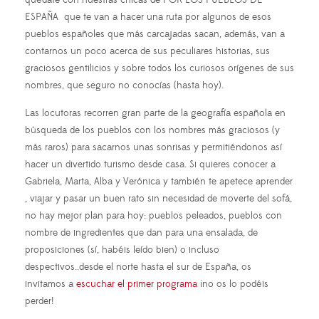
quédate con nuestras chicas de POR LOS PUEBLOS DE
ESPAÑA que te van a hacer una ruta por algunos de esos
pueblos españoles que más carcajadas sacan, además, van a
contarnos un poco acerca de sus peculiares historias, sus
graciosos gentilicios y sobre todos los curiosos orígenes de sus
nombres, que seguro no conocías (hasta hoy).
Las locutoras recorren gran parte de la geografía española en
búsqueda de los pueblos con los nombres más graciosos (y
más raros) para sacarnos unas sonrisas y permitiéndonos así
hacer un divertido turismo desde casa. Si quieres conocer a
Gabriela, Marta, Alba y Verónica y también te apetece aprender
, viajar y pasar un buen rato sin necesidad de moverte del sofá,
no hay mejor plan para hoy: pueblos peleados, pueblos con
nombre de ingredientes que dan para una ensalada, de
proposiciones (sí, habéis leído bien) o incluso
despectivos..desde el norte hasta el sur de España, os
invitamos a
escuchar el primer programa
¡no os lo podéis
perder!