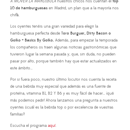
A MOVER LA MANDÍBULA
nuestros chicos nos cuentan el
top
10 de hamburguesas
en Madrid, un plan que a la mayoría nos
chifla.
Los oyentes tenéis una gran variedad para elegir la
hamburguesa perfecta desde
Toro Burguer, Dirty Bacon o
Goiko + Basics By Goiko.
Además, para empezar la temporada
los compañeros os traen algunas noticias gastronómicas que
tuvieron lugar la semana pasada y, que, sin duda, no pueden
pasar por alto, porque también hay que estar actualizados en
este ámbito…
Por si fuera poco, nuestro último locutor nos cuenta la receta
de una bebida muy especial que además es una fuente de
proteína, vitamina B1, B2 Y B6 y es muy fácil de hacer… ¡qué
más podemos pedir! Ahora lanzamos una pregunta a nuestros
oyentes ¿cuál es la bebida top o por excelencia de vuestras
familias?
Escucha el programa
aquí
.