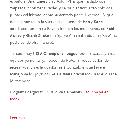
española:
Unai Emery
y su Aston Villa, que ha dado dos
zarpazos inconmensurables y se ha plantado a tan solo dos
puntos del liderato, ahora sustentado por el Liverpool. Al que
no le sonríe tanto la suerte es al bueno de
Harry Kane
,
arrodillado junto a su Bayern frente a los muchachos de
Xabi
Alonso y Granit Xhaka
(un ‘
gunner
’ mancillando a un ‘
spur
’; no
podía ser de otra manera).
También hay
UEFA Champions League
(bueno, para algunos
equipos ya no), algo —poco— de NBA… ¡Y nueva sesión de
recreativos! En esta ocasión será Gonzalo el que lleve el
manejo de los joysticks. ¿Qué traerá preparado? Nadie lo sabe
(él tampoco).
Programa cargadito… ¿Os lo vais a perder?
Escucha ya en
iVoox
.
Leer más ...