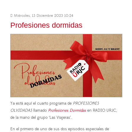
Miércoles, 13 Diciembre 2023 10:24
Profesiones dormidas
Ya está aquí el cuarto programa de
PROFESIONES
OLVIDADAS
llamado
Profesiones Dormidas
en RADIO URJC,
de la mano del grupo ‘Las Viajeras’.
En el primero de uno de sus dos episodios especiales de