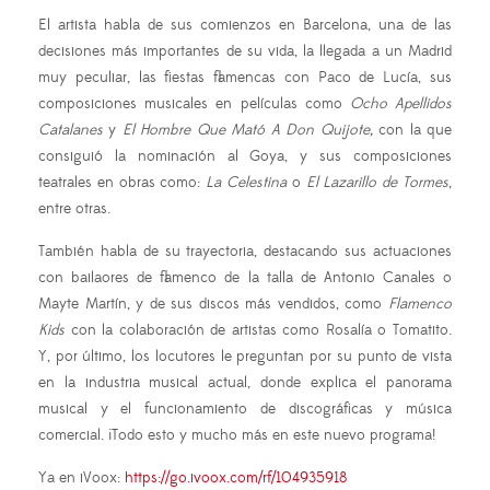
El artista habla de sus comienzos en Barcelona, una de las
decisiones más importantes de su vida, la llegada a un Madrid
muy peculiar, las fiestas flamencas con Paco de Lucía, sus
composiciones musicales en películas como
Ocho Apellidos
Catalanes
y
El Hombre Que Mató A Don Quijote,
con la que
consiguió la nominación al Goya, y sus composiciones
teatrales en obras como:
La Celestina
o
El Lazarillo de Tormes
,
entre otras.
También habla de su trayectoria, destacando sus actuaciones
con bailaores de flamenco de la talla de Antonio Canales o
Mayte Martín, y de sus discos más vendidos, como
Flamenco
Kids
con la colaboración de artistas como Rosalía o Tomatito.
Y, por último, los locutores le preguntan por su punto de vista
en la industria musical actual, donde explica el panorama
musical y el funcionamiento de discográficas y música
comercial. ¡Todo esto y mucho más en este nuevo programa!
Ya en iVoox:
https://go.ivoox.com/rf/104935918