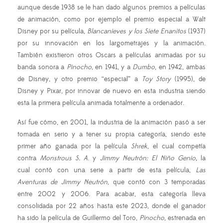
aunque desde 1938 se le han dado algunos premios a películas
de animación, como por ejemplo el premio especial a Walt
Disney por su película,
Blancanieves y los Siete Enanitos
(1937)
por su innovación en los largometrajes y la animación.
También existieron otros Oscars a películas animadas por su
banda sonora a
Pinocho
, en 1941, y a
Dumbo
, en 1942, ambas
de Disney, y otro premio “especial” a
Toy Story
(1995), de
Disney y Pixar, por innovar de nuevo en esta industria siendo
esta la primera película animada totalmente a ordenador.
Así fue cómo, en 2001, la industria de la animación pasó a ser
tomada en serio y a tener su propia categoría, siendo este
primer año ganada por la película
Shrek
, el cual competía
contra
Monstrous S. A
. y
Jimmy Neutrón: El Niño Genio,
la
cual contó con una serie a partir de esta película,
Las
Aventuras de Jimmy Neutrón
, que contó con 3 temporadas
entre 2002 y 2006. Para acabar, esta categoría lleva
consolidada por 22 años hasta este 2023, donde el ganador
ha sido la película de Guillermo del Toro,
Pinocho
, estrenada en