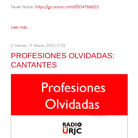
Ya en iVoox:
https://go.ivoox.com/rf/104766622
Leer más ...
Viernes, 17 Marzo 2023 17:25
PROFESIONES OLVIDADAS:
CANTANTES