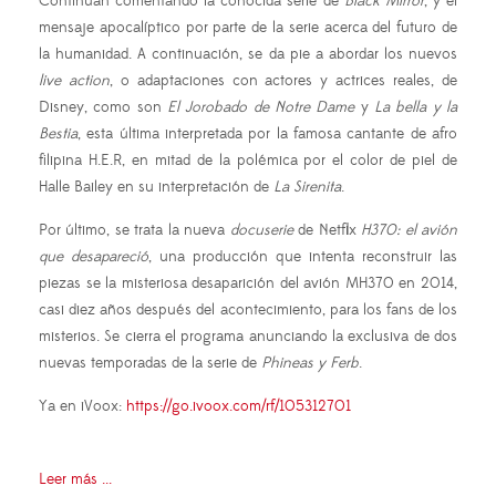
Continúan comentando la conocida serie de
Black Mirror
, y el
mensaje apocalíptico por parte de la serie acerca del futuro de
la humanidad. A continuación, se da pie a abordar los nuevos
live action
, o adaptaciones con actores y actrices reales, de
Disney, como son
El Jorobado de Notre Dame
y
La bella y la
Bestia
, esta última interpretada por la famosa cantante de afro
filipina H.E.R, en mitad de la polémica por el color de piel de
Halle Bailey en su interpretación de
La Sirenita
.
Por último, se trata la nueva
docuserie
de Netflix
H370: el avión
que desapareció
, una producción que intenta reconstruir las
piezas se la misteriosa desaparición del avión MH370 en 2014,
casi diez años después del acontecimiento, para los fans de los
misterios. Se cierra el programa anunciando la exclusiva de dos
nuevas temporadas de la serie de
Phineas y Ferb
.
Ya en iVoox:
https://go.ivoox.com/rf/105312701
Leer más ...