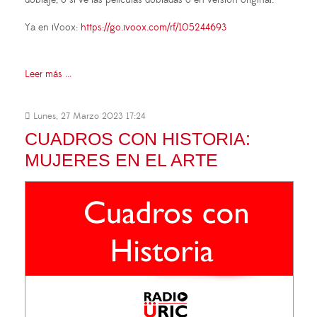
Ya en iVoox:
https://go.ivoox.com/rf/105244693
Leer más ...
Lunes, 27 Marzo 2023 17:24
CUADROS CON HISTORIA:
MUJERES EN EL ARTE