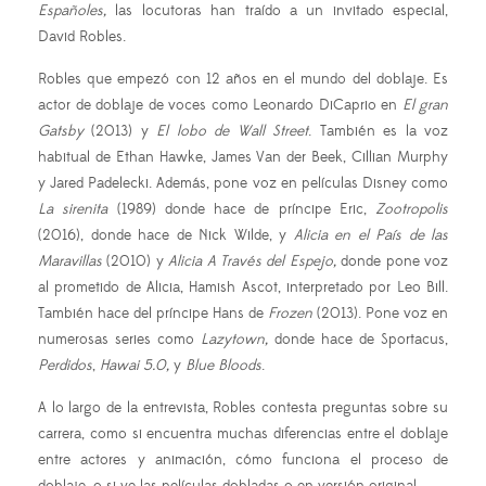
Españoles,
las locutoras han traído a un invitado especial,
David Robles.
Robles que empezó con 12 años en el mundo del doblaje. Es
actor de doblaje de voces como Leonardo DiCaprio en
El gran
Gatsby
(2013) y
El lobo de Wall Street
. También es la voz
habitual de Ethan Hawke, James Van der Beek, Cillian Murphy
y Jared Padelecki. Además, pone voz en películas Disney como
La sirenita
(1989) donde hace de príncipe Eric,
Zootropolis
(2016), donde hace de Nick Wilde, y
Alicia en el País de las
Maravillas
(2010) y
Alicia A Través del Espejo,
donde pone voz
al prometido de Alicia, Hamish Ascot, interpretado por Leo Bill.
También hace del príncipe Hans de
Frozen
(2013). Pone voz en
numerosas series como
Lazytown,
donde hace de Sportacus,
Perdidos
,
Hawai 5.0,
y
Blue Bloods
.
A lo largo de la entrevista, Robles contesta preguntas sobre su
carrera, como si encuentra muchas diferencias entre el doblaje
entre actores y animación, cómo funciona el proceso de
doblaje, o si ve las películas dobladas o en versión original.