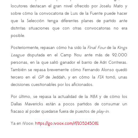
locutores destacan el gran nivel ofrecido por Joselu Mato y
sobre cómo la convocatoria de Luis de la Fuente puede hacer
que la Selección tenga diferentes planes de partido ante
distintas situaciones que con otras convocatorias no era
posible.
Posteriormente, repasan cómo ha sido la
Final Four
de la
Kings
League
disputada en el Camp Nou ante más de 92.000
personas, en la que salió ganador el barrio de Adri Contreras.
También se repasa brevemente cómo Fernando Alonso quedó
tercero en el
GP
de Jeddah, y en cómo la
FIA
tomó, unas
decisiones cuestionables por los aficionados.
Por último, se repasa la actualidad de la
NBA
y de cómo los
Dallas Mavericks están a pocos partidos de consumar un
fracaso al poder quedarse fuera de puestos de
play-in
.
Ya en iVoox:
https://go.ivoox.com/rf/105245081