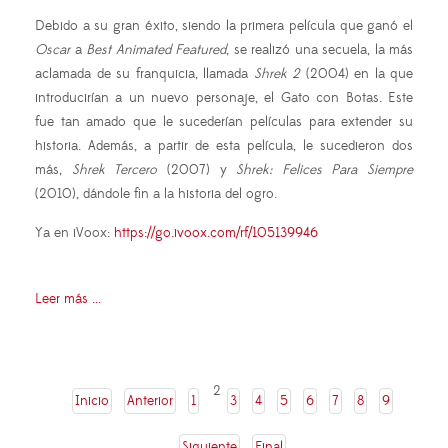
Debido a su gran éxito, siendo la primera película que ganó el
Oscar
a
Best Animated Featured
, se realizó una secuela, la más
aclamada de su franquicia, llamada
Shrek 2
(2004) en la que
introducirían a un nuevo personaje, el Gato con Botas. Este
fue tan amado que le sucederían películas para extender su
historia. Además, a partir de esta película, le sucedieron dos
más,
Shrek
Tercero
(2007) y
Shrek: Felices Para Siempre
(2010), dándole fin a la historia del ogro.
Ya en iVoox:
https://go.ivoox.com/rf/105139946
Leer más ...
2
Inicio
Anterior
1
3
4
5
6
7
8
9
Siguiente
Final