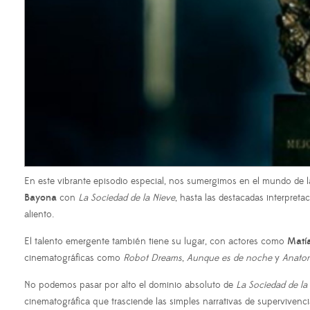
En este vibrante episodio especial, nos sumergimos en el mundo de l
Bayona
con
La Sociedad de la Nieve
, hasta las destacadas interpret
aliento.
El talento emergente también tiene su lugar, con actores como
Matía
cinematográficas como
Robot Dreams
,
Aunque es de noche
y
Anatom
No podemos pasar por alto el dominio absoluto de
La Sociedad de la
cinematográfica que trasciende las simples narrativas de supervivenc