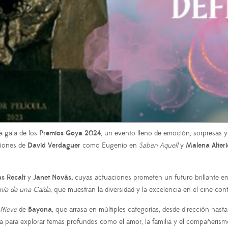
a gala de los
Premios Goya 2024
, un evento lleno de emoción, sorpresas y
aciones de
David Verdaguer
como Eugenio en
Saben Aquell
y
Malena Alteri
s Recalt
y
Janet Novás,
cuyas actuaciones prometen un futuro brillante en 
ía de una Caída
, que muestran la diversidad y la excelencia en el cine co
 Nieve
de
Bayona
, que arrasa en múltiples categorías, desde dirección hast
ia para explorar temas profundos como el amor, la familia y el compañerism