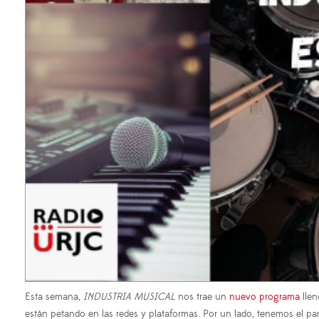
Esta semana,
INDUSTRIA MUSICAL
nos trae un
nuevo programa
llen
están petando en las redes y plataformas. Por un lado, tenemos el p