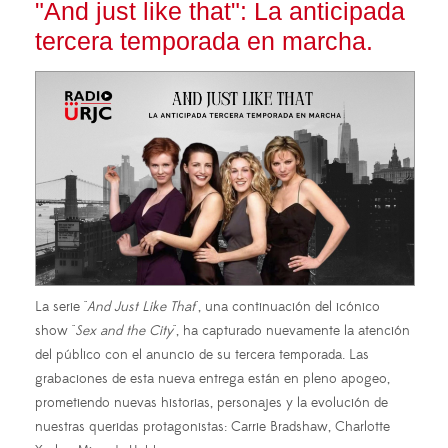
"And just like that": La anticipada
tercera temporada en marcha.
La serie "
And Just Like That
", una continuación del icónico
show "
Sex and the City
", ha capturado nuevamente la atención
del público con el anuncio de su tercera temporada. Las
grabaciones de esta nueva entrega están en pleno apogeo,
prometiendo nuevas historias, personajes y la evolución de
nuestras queridas protagonistas: Carrie Bradshaw, Charlotte