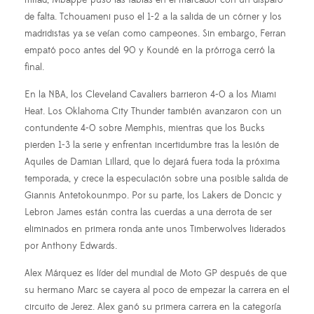
mitad, Mbappé puso las tablas en el marcador con un disparo
de falta. Tchouameni puso el 1-2 a la salida de un córner y los
madridistas ya se veían como campeones. Sin embargo, Ferran
empató poco antes del 90 y Koundé en la prórroga cerró la
final.
En la NBA, los Cleveland Cavaliers barrieron 4-0 a los Miami
Heat. Los Oklahoma City Thunder también avanzaron con un
contundente 4-0 sobre Memphis, mientras que los Bucks
pierden 1-3 la serie y enfrentan incertidumbre tras la lesión de
Aquiles de Damian Lillard, que lo dejará fuera toda la próxima
temporada, y crece la especulación sobre una posible salida de
Giannis Antetokounmpo. Por su parte, los Lakers de Doncic y
Lebron James están contra las cuerdas a una derrota de ser
eliminados en primera ronda ante unos Timberwolves liderados
por Anthony Edwards.
Alex Márquez es líder del mundial de Moto GP después de que
su hermano Marc se cayera al poco de empezar la carrera en el
circuito de Jerez. Alex ganó su primera carrera en la categoría