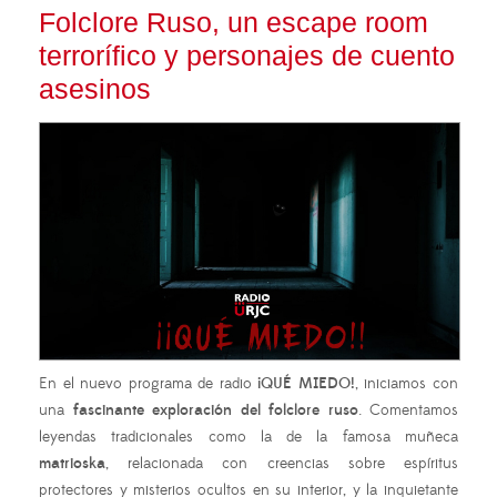
Folclore Ruso, un escape room
terrorífico y personajes de cuento
asesinos
En el nuevo programa de radio
¡QUÉ MIEDO!
, iniciamos con
una
fascinante exploración del folclore ruso
. Comentamos
leyendas tradicionales como la de la famosa muñeca
matrioska
, relacionada con creencias sobre espíritus
protectores y misterios ocultos en su interior, y la inquietante