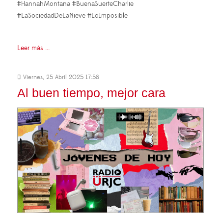
#HannahMontana #BuenaSuerteCharlie
#LaSociedadDeLaNieve #LoImposible
Leer más ...
Viernes, 25 Abril 2025 17:58
Al buen tiempo, mejor cara