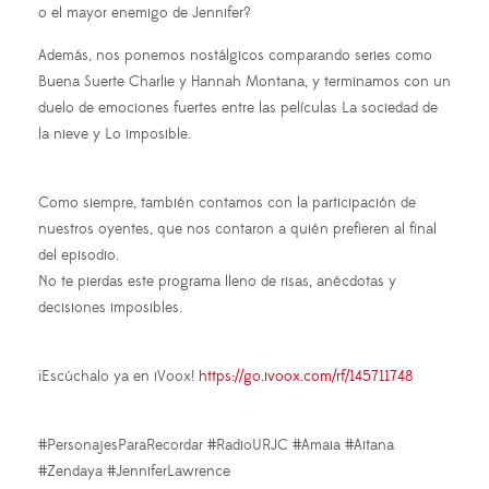
o el mayor enemigo de Jennifer?
Además, nos ponemos nostálgicos comparando series como
Buena Suerte Charlie y Hannah Montana, y terminamos con un
duelo de emociones fuertes entre las películas La sociedad de
la nieve y Lo imposible.
Como siempre, también contamos con la participación de
nuestros oyentes, que nos contaron a quién prefieren al final
del episodio.
No te pierdas este programa lleno de risas, anécdotas y
decisiones imposibles.
¡Escúchalo ya en iVoox!
https://go.ivoox.com/rf/145711748
#PersonajesParaRecordar #RadioURJC #Amaia #Aitana
#Zendaya #JenniferLawrence