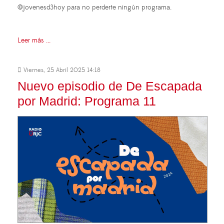
@jovenesd3hoy para no perderte ningún programa.
Leer más ...
Viernes, 25 Abril 2025 14:18
Nuevo episodio de De Escapada
por Madrid: Programa 11