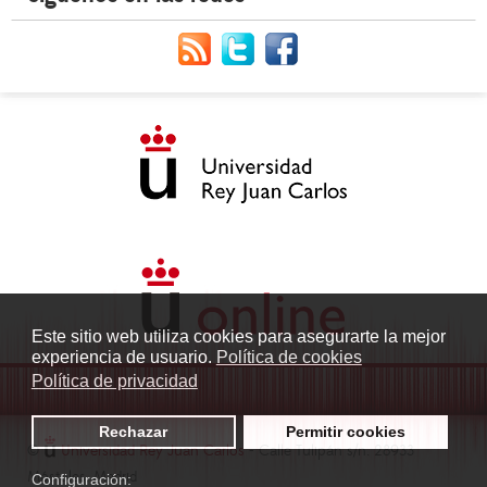
Este sitio web utiliza cookies para asegurarte la mejor
experiencia de usuario.
Política de cookies
Política de privacidad
Rechazar
Permitir cookies
©
Universidad Rey Juan Carlos
- Calle Tulipán s/n. 28933
Móstoles. Madrid
Configuración: