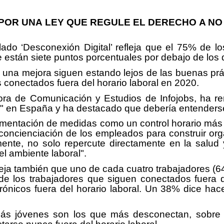
OR UNA LEY QUE REGULE EL DERECHO A NO
ulado ‘Desconexión Digital’ refleja que el 75% de 
ue están siete puntos porcentuales por debajo de los
una mejora siguen estando lejos de las buenas prác
 conectados fuera del horario laboral en 2020.
ctora de Comunicación y Estudios de Infojobs, ha 
s" en España y ha destacado que debería entenders
mentación de medidas como un control horario más 
concienciación de los empleados para construir or
ente, no solo repercute directamente en la salud 
l ambiente laboral".
fleja también que uno de cada cuatro trabajadores 
 los trabajadores que siguen conectados fuera de
rónicos fuera del horario laboral. Un 38% dice hace
s más jóvenes son los que más desconectan, sobr