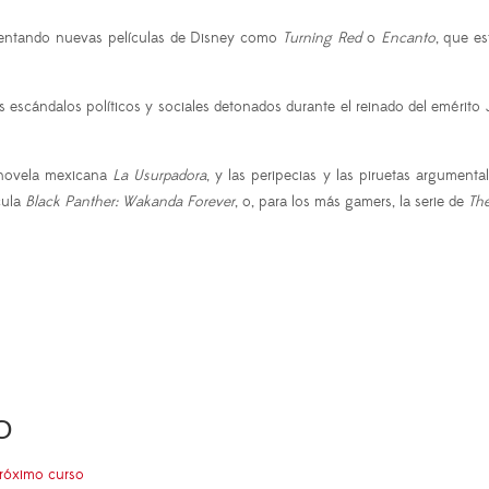
omentando nuevas películas de Disney como
Turning Red
o
Encanto
, que e
los escándalos políticos y sociales detonados durante el reinado del emérito
lenovela mexicana
La Usurpadora
, y las peripecias y las piruetas argumental
cula
Black Panther: Wakanda Forever
, o, para los más gamers, la serie de
The
O
próximo curso