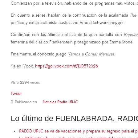
Comienzan por la televisión, hablando de los programas más vistos,
En cuanto a series, hablan de la continuación de la acalamada
The 
político y exfisioculturista australiano Arnold Schwarzenegger.
Continúan con las últimas noticias de la gran pantalla con
Napole
femenina del clásico Frankenstein protagonizado por Emma Stone.
Finalmente, el conocido juego
Vamos a Contar Mentiras
.
Ya en iVoox:
https://go.ivoox.com/rf/110572326
Visto
2294
veces
Tweet
Publicado en
Noticias Radio URJC
Lo último de FUENLABRADA, RADI
RADIO URJC se va de vacaciones y prepara su regreso para el 