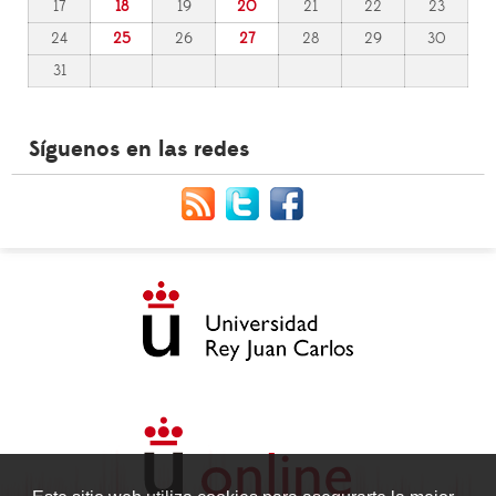
17
18
19
20
21
22
23
24
25
26
27
28
29
30
31
Síguenos en las redes