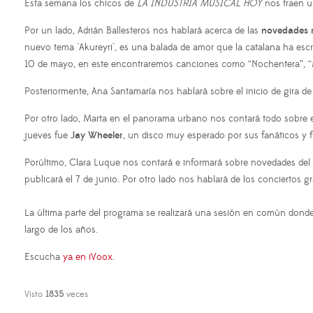
Esta semana los chicos de
LA INDUSTRIA MUSICAL HOY
nos traen u
Por un lado, Adrián Ballesteros nos hablará acerca de las
novedades n
nuevo tema "Akureyri", es una balada de amor que la catalana ha escr
10 de mayo, en este encontraremos canciones como “Nochentera”, “M
Posteriormente, Ana Santamaría nos hablará sobre el inicio de gira de
Por otro lado, Marta en el panorama urbano nos contará todo sobre 
jueves fue
Jay Wheeler
, un disco muy esperado por sus fanáticos y 
Porúltimo, Clara Luque nos contará e informará sobre novedades del 
publicará el 7 de junio. Por otro lado nos hablará de los conciertos
La última parte del programa se realizará una sesión en común dond
largo de los años.
Escucha
ya en iVoox
.
Visto
1835
veces