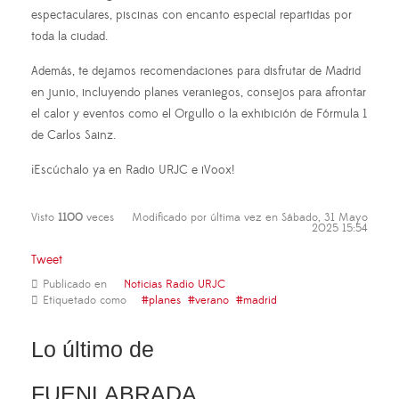
espectaculares, piscinas con encanto especial repartidas por
toda la ciudad.
Además, te dejamos recomendaciones para disfrutar de Madrid
en junio, incluyendo planes veraniegos, consejos para afrontar
el calor y eventos como el Orgullo o la exhibición de Fórmula 1
de Carlos Sainz.
¡Escúchalo ya en Radio URJC e iVoox!
Visto
1100
veces
Modificado por última vez en Sábado, 31 Mayo
2025 15:54
Tweet
Publicado en
Noticias Radio URJC
Etiquetado como
planes
verano
madrid
Lo último de
FUENLABRADA,