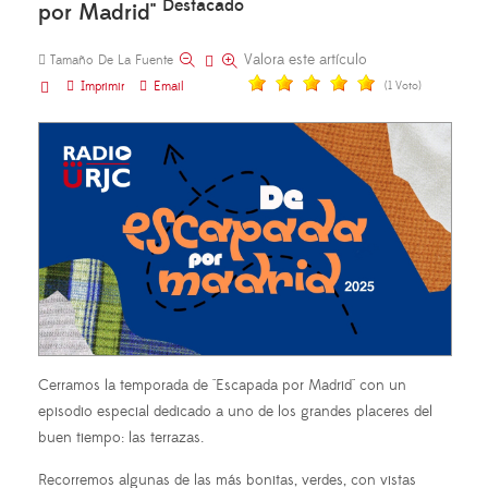
Destacado
por Madrid"
Valora este artículo
Tamaño De La Fuente
Imprimir
Email
(1 Voto)
Cerramos la temporada de "Escapada por Madrid" con un
episodio especial dedicado a uno de los grandes placeres del
buen tiempo: las terrazas.
Recorremos algunas de las más bonitas, verdes, con vistas