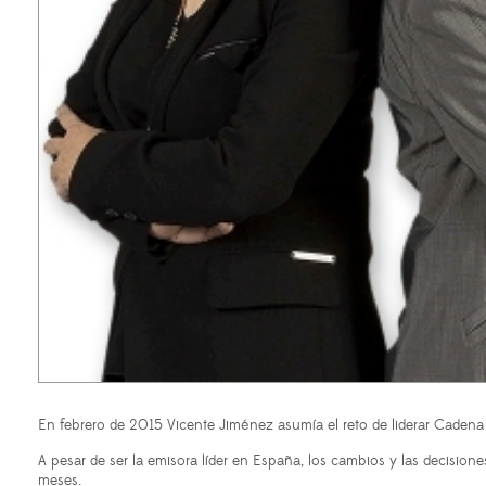
En febrero de 2015 Vicente Jiménez asumía el reto de liderar Cadena
A pesar de ser la emisora líder en España, l
os cambios y las decisione
meses.