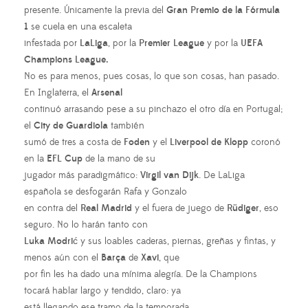
presente. Únicamente la previa del
Gran Premio de la Fórmula
1
se cuela en una escaleta
infestada por
LaLiga
, por la
Premier League
y por la
UEFA
Champions League.
No es para menos, pues cosas, lo que son cosas, han pasado.
En Inglaterra, el
Arsenal
continuó arrasando pese a su pinchazo el otro día en Portugal;
el
City de Guardiola
también
sumó de tres a costa de
Foden
y el
Liverpool de Klopp
coronó
en la
EFL Cup
de la mano de su
jugador más paradigmático:
Virgil van Dijk
. De LaLiga
española se desfogarán Rafa y Gonzalo
en contra del
Real Madrid
y el fuera de juego de
Rüdiger
, eso
seguro. No lo harán tanto con
Luka Modrić
y sus loables caderas, piernas, greñas y fintas, y
menos aún con el
Barça
de
Xavi
, que
por fin les ha dado una mínima alegría. De la Champions
tocará hablar largo y tendido, claro: ya
está llegando ese tramo de la temporada.