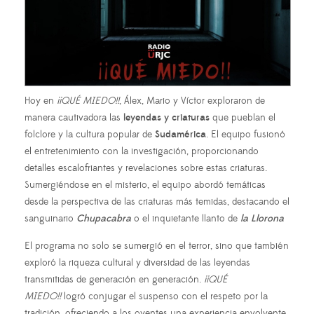
Hoy en
¡¡QUÉ MIEDO!!
, Álex, Mario y Víctor exploraron de
manera cautivadora las
leyendas y criaturas
que pueblan el
folclore y la cultura popular de
Sudamérica
. El equipo fusionó
el entretenimiento con la investigación, proporcionando
detalles escalofriantes y revelaciones sobre estas criaturas.
Sumergiéndose en el misterio, el equipo abordó temáticas
desde la perspectiva de las criaturas más temidas, destacando el
sanguinario
Chupacabra
o el inquietante llanto de
la Llorona
El programa no solo se sumergió en el terror, sino que también
exploró la riqueza cultural y diversidad de las leyendas
transmitidas de generación en generación.
¡¡QUÉ
MIEDO!!
logró conjugar el suspenso con el respeto por la
tradición, ofreciendo a los oyentes una experiencia envolvente