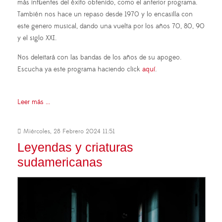
más influentes del éxito obtenido, como el anterior programa.
También nos hace un repaso desde 1970 y lo encasilla con
este genero musical, dando una vuelta por los años 70, 80, 90
y el siglo XXI.
Nos deleitará con las bandas de los años de su apogeo.
Escucha ya este programa haciendo click
aquí
.
Leer más ...
Miércoles, 28 Febrero 2024 11:51
Leyendas y criaturas
sudamericanas