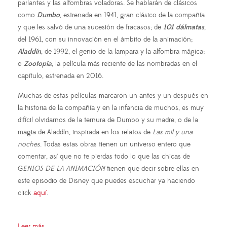
parlantes y las alfombras voladoras. Se hablarán de clásicos
como
Dumbo
, estrenada en 1941, gran clásico de la compañía
y que les salvó de una sucesión de fracasos; de
101 dálmatas
,
del 1961, con su innovación en el ámbito de la animación;
Aladdín
, de 1992, el genio de la lampara y la alfombra mágica;
o
Zootopia
, la película más reciente de las nombradas en el
capítulo, estrenada en 2016.
Muchas de estas películas marcaron un antes y un después en
la historia de la compañía y en la infancia de muchos, es muy
difícil olvidarnos de la ternura de Dumbo y su madre, o de la
magia de Aladdín, inspirada en los relatos de
Las mil y una
noches
. Todas estas obras tienen un universo entero que
comentar, así que no te pierdas todo lo que las chicas de
G
ENIOS DE LA ANIMACIÓN
tienen que decir sobre ellas en
este episodio de Disney que puedes escuchar ya haciendo
click
aquí
.
Leer más ...