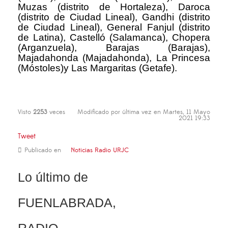
Muzas (distrito de Hortaleza), Daroca
(distrito de Ciudad Lineal), Gandhi (distrito
de Ciudad Lineal), General Fanjul (distrito
de Latina), Castelló (Salamanca), Chopera
(Arganzuela), Barajas (Barajas),
Majadahonda (Majadahonda), La Princesa
(Móstoles)y Las Margaritas (Getafe).
Visto
2253
veces
Modificado por última vez en Martes, 11 Mayo
2021 19:33
Tweet
Publicado en
Noticias Radio URJC
Lo último de
FUENLABRADA,
RADIO