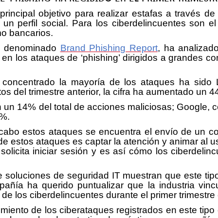
incipal objetivo para realizar estafas a través de
n perfil social. Para los ciberdelincuentes son el 
o bancarios.
t, denominado
Brand Phishing Report
, ha analizado
ra en los ataques de ‘phishing’ dirigidos a grandes
concentrado la mayoría de los ataques ha sido L
tos del trimestre anterior, la cifra ha aumentado un 
 un 14% del total de acciones maliciosas; Google, 
2%.
 cabo estos ataques se encuentra el envío de un c
de estos ataques es captar la atención y animar al u
olicita iniciar sesión y es así cómo los ciberdeli
de soluciones de seguridad IT muestran que este t
añía ha querido puntualizar que la industria vin
s de los ciberdelincuentes durante el primer trimestre
miento de los ciberataques registrados en este tipo d