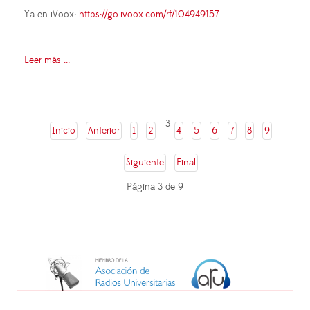
Ya en iVoox:
https://go.ivoox.com/rf/104949157
Leer más ...
3
Inicio
Anterior
1
2
4
5
6
7
8
9
Siguiente
Final
Página 3 de 9