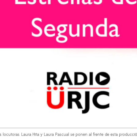
las locutoras Laura Hita y Laura Pascual se ponen al frente de esta producc