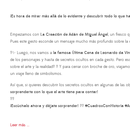
¡Es hora de mirar más allá de lo evidente y descubrir todo lo que
Empezamos con
La Creación de Adán de Miguel Ángel
, un fresco 
Pues este gesto esconde un mensaje mucho más profundo sobre la c
?✨ Luego, nos vamos a
la famosa Última Cena de Leonardo da Vin
de los personajes y hasta de secretos ocultos en cada gesto. Pero es
sobre el arte y la realidad? ? Y para cerrar con broche de oro, viajam
un viaje lleno de simbolismos.
Así que, si quieres descubrir los secretos ocultos en algunas de las o
sorprenderte con lo que el arte tiene para contar!
??
¡Escúchalo ahora y déjate sorprender!
??
#CuadrosConHistoria #Art
Leer más ...