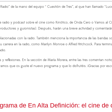
io” de la mano del equipo “ Cuestión de Tres”, al que han llamado “Luces
e radio y podcast sobre el cine como Kinótico, de Onda Cero o Vamos al Ci
oductores y guionistas). Después, harán una breve actividad y comentarán 
elacionadas con la radio. También menciona la importancia de las bandas son
 carrera en la radio, como Marilyn Monroe o Alfred Hitchcock. Para termin
adio.
y reflexiones. En la sección de María Morera, entre las tres comentan notici
amos que os guste el nuevo programa y que lo disfrutéis. ¡Gracias por es
ma de En Alta Definición: el cine de c