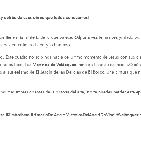
 hay detrás de esas obras que todos conocemos!
que tiene más misterio de lo que parece. ¿Alguna vez te has preguntado po
onexión entre lo divino y lo humano.
ci.
Este cuadro no solo nos habla del último momento de Jesús con sus disc
o no es todo. Las
Meninas de Velázquez
también tiene su espacio. ¿Quién
os al surrealismo de
El Jardín de las Delicias de El Bosco
, una pintura que 
bras más impresionantes de la historia del arte,
¡no te puedes perder este ep
e #Simbolismo #HistoriaDelArte #MisteriosDelArte #DaVinci #Velázquez