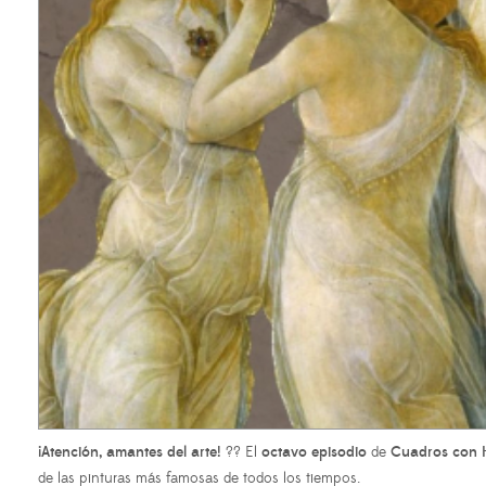
¡Atención, amantes del arte!
?? El
octavo episodio
de
Cuadros con H
de las pinturas más famosas de todos los tiempos.