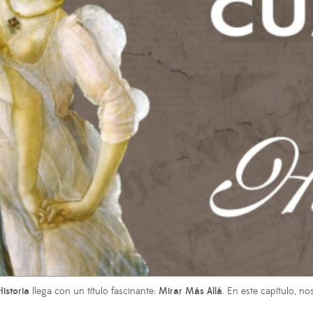
istoria
llega con un título fascinante:
Mirar Más Allá
. En este capítulo, n