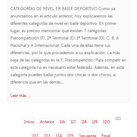
CATEGORÍAS DE NIVEL EN BAILE DEPORTIVO Como ya
anunciamos en el artículo anterior, hoy explicaremos las
diferentes categorías de nivel en baile deportivo. En primer
lugar, es preciso mencionar que existen 7 categorías:
Precompetición (F), 2ª Territorial (E), 1ª Territorial (D), C, B, A
Nacional y A Internacional. Cada una de ellas tiene sus
diferencias, por lo que procedemos a su explicación. La más
baja de las categorías es la F, Precompetición. Para competir en
esta categoría no es necesario estar federado. Además, en esta
categoría pueden bailar juntos dos chicas o dos chicos, a
diferencia que en las demás,…
Leer más ...
121
Inicio
Anterior
116
117
118
119
120
122
123
124
125
Siguiente
Final