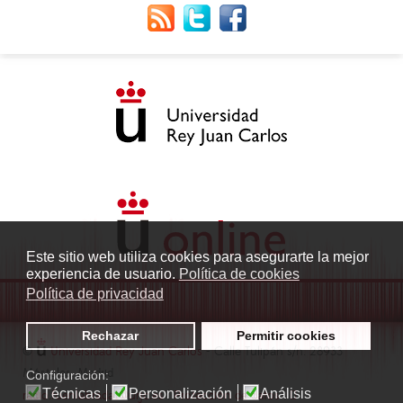
Este sitio web utiliza cookies para asegurarte la mejor
experiencia de usuario.
Política de cookies
Política de privacidad
Rechazar
Permitir cookies
©
Universidad Rey Juan Carlos
- Calle Tulipán s/n. 28933
Móstoles. Madrid
Configuración:
Técnicas
Personalización
Análisis
radio.fuenlabrada1@urjc.es
|
Protección de datos
|