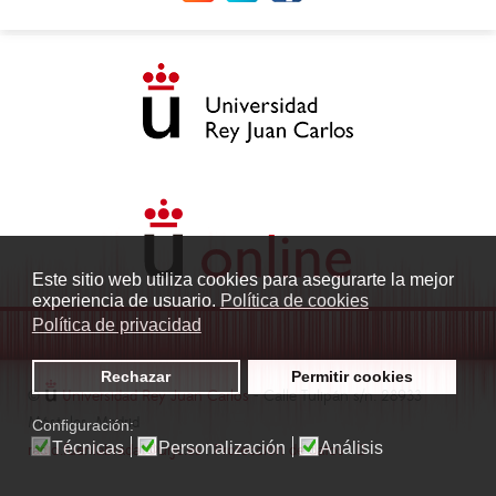
Este sitio web utiliza cookies para asegurarte la mejor
experiencia de usuario.
Política de cookies
Política de privacidad
Rechazar
Permitir cookies
©
Universidad Rey Juan Carlos
- Calle Tulipán s/n. 28933
Móstoles. Madrid
Configuración:
Técnicas
Personalización
Análisis
radio.fuenlabrada1@urjc.es
|
Protección de datos
|