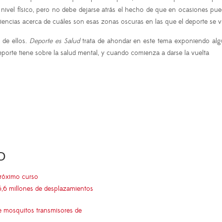
 a nivel físico, pero no debe dejarse atrás el hecho de que en ocasiones 
ciencias acerca de cuáles son esas zonas oscuras en las que el deporte se v
 de ellos.
Deporte es Salud
trata de ahondar en este tema exponiendo algu
eporte tiene sobre la salud mental, y cuando comienza a darse la vuelta
O
próximo curso
5,6 millones de desplazamientos
e mosquitos transmisores de