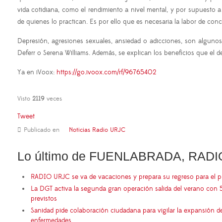
vida cotidiana, como el rendimiento a nivel mental, y por supuesto
de quienes lo practican. Es por ello que es necesaria la labor de con
Depresión, agresiones sexuales, ansiedad o adicciones, son algunos
Deferr o Serena Williams. Además, se explican los beneficios que el d
Ya en iVoox:
https://go.ivoox.com/rf/96765402
Visto
2119
veces
Tweet
Publicado en
Noticias Radio URJC
Lo último de FUENLABRADA, RADI
RADIO URJC se va de vacaciones y prepara su regreso para el 
La DGT activa la segunda gran operación salida del verano con 
previstos
Sanidad pide colaboración ciudadana para vigilar la expansión d
enfermedades