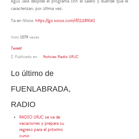
Agus Jara despide el programa con el salero y duende que le
caracterizan, por última vez.
Ya en iVoox:
https://go.ivoox.com/rf/111189143
Visto
1579
veces
Tweet
Publicado en
Noticias Radio URJC
Lo último de
FUENLABRADA,
RADIO
RADIO URJC se va de
vacaciones y prepara su
regreso para el próximo
curso