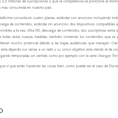
2,5 millones de suscripciones y que la competencia se posicione al mismo 
a mas consumida en nuestro país.
forma consistía en cuatro planes; estándar con anuncios incluyendo todo e
arga de contenidos; estándar sin anuncios, dos dispositivos compatibles a
onibles a la vez, Ultra HD, descarga de contenidos, dos suscriptores extra
e todas estas nuevas medidas, también comentar los contenidos que se 
enen mucho potencial debido a las bajas audiencias que manejan. Cierto
 esta dejando sus raíces a un lado y su único objetivo esta siendo el de con
largando temporadas sin sentido como por ejemplo con la serie
Stranger Thi
s que sí que están haciendo las cosas bien, como puede ser el caso de Disn
O