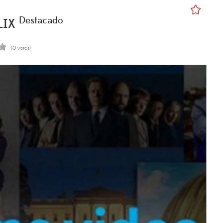
Destacado
LIX
(0 votos)