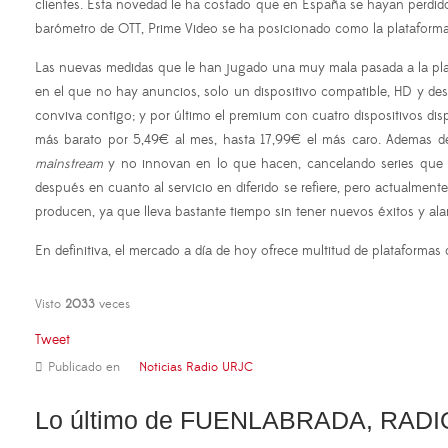
clientes. Esta novedad le ha costado que en España se hayan perdido 
barómetro de OTT, Prime Video se ha posicionado como la plataform
Las nuevas medidas que le han jugado una muy mala pasada a la plata
en el que no hay anuncios, solo un dispositivo compatible, HD y desc
conviva contigo; y por último el premium con cuatro dispositivos disp
más barato por 5,49€ al mes, hasta 17,99€ el más caro. Ademas d
mainstream
y no innovan en lo que hacen, cancelando series que ti
después en cuanto al servicio en diferido se refiere, pero actualmente
producen, ya que lleva bastante tiempo sin tener nuevos éxitos y a
En definitiva, el mercado a día de hoy ofrece multitud de plataforma
Visto
2033
veces
Tweet
Publicado en
Noticias Radio URJC
Lo último de FUENLABRADA, RADI