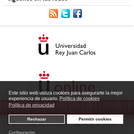
Este sitio web utiliza cookies para asegurarte la mejor
experiencia de usuario.
Política de cookies
Política de privacidad
Rechazar
Permitir cookies
©
Universidad Rey Juan Carlos
- Calle Tulipán s/n. 28933
Móstoles. Madrid
Configuración: