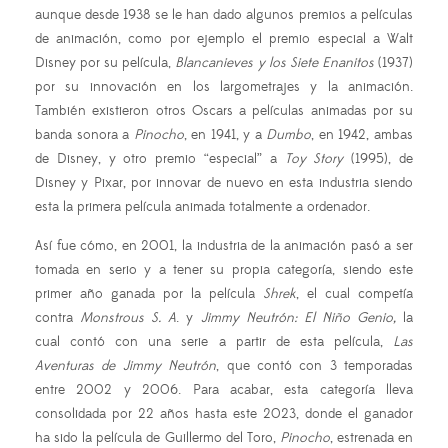
aunque desde 1938 se le han dado algunos premios a películas
de animación, como por ejemplo el premio especial a Walt
Disney por su película,
Blancanieves y los Siete Enanitos
(1937)
por su innovación en los largometrajes y la animación.
También existieron otros Oscars a películas animadas por su
banda sonora a
Pinocho
, en 1941, y a
Dumbo
, en 1942, ambas
de Disney, y otro premio “especial” a
Toy Story
(1995), de
Disney y Pixar, por innovar de nuevo en esta industria siendo
esta la primera película animada totalmente a ordenador.
Así fue cómo, en 2001, la industria de la animación pasó a ser
tomada en serio y a tener su propia categoría, siendo este
primer año ganada por la película
Shrek
, el cual competía
contra
Monstrous S. A
. y
Jimmy Neutrón: El Niño Genio,
la
cual contó con una serie a partir de esta película,
Las
Aventuras de Jimmy Neutrón
, que contó con 3 temporadas
entre 2002 y 2006. Para acabar, esta categoría lleva
consolidada por 22 años hasta este 2023, donde el ganador
ha sido la película de Guillermo del Toro,
Pinocho
, estrenada en