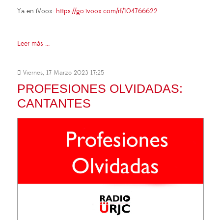
Ya en iVoox:
https://go.ivoox.com/rf/104766622
Leer más ...
Viernes, 17 Marzo 2023 17:25
PROFESIONES OLVIDADAS:
CANTANTES