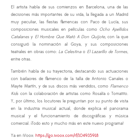
El artista habla de sus comienzos en Barcelona, una de las
decisiones más importantes de su vida, la llegada a un Madrid
muy peculiar, las fiestas flamencas con Paco de Lucía, sus
composiciones musicales en películas como
Ocho Apellidos
Catalanes
y
El Hombre Que Mató A Don Quijote,
con la que
consiguió la nominación al Goya, y sus composiciones
teatrales en obras como:
La Celestina
o
El Lazarillo de Tormes
,
entre otras.
También habla de su trayectoria, destacando sus actuaciones
con bailaores de flamenco de la talla de Antonio Canales o
Mayte Martín, y de sus discos más vendidos, como
Flamenco
Kids
con la colaboración de artistas como Rosalía o Tomatito.
Y, por último, los locutores le preguntan por su punto de vista
en la industria musical actual, donde explica el panorama
musical y el funcionamiento de discográficas y música
comercial. ¡Todo esto y mucho más en este nuevo programa!
Ya en iVoox:
https://go.ivoox.com/rf/104935918