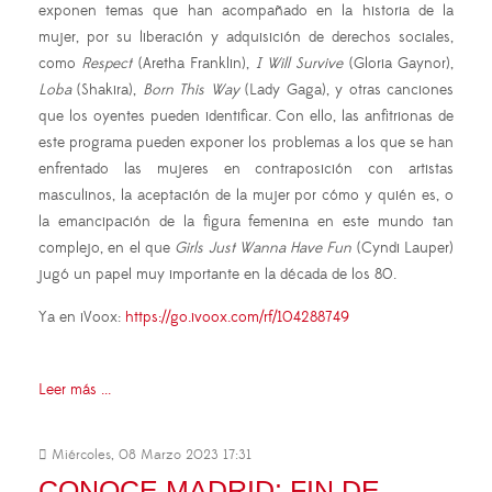
exponen temas que han acompañado en la historia de la
mujer, por su liberación y adquisición de derechos sociales,
como
Respect
(Aretha Franklin),
I Will Survive
(Gloria Gaynor),
Loba
(Shakira),
Born This Way
(Lady Gaga), y otras canciones
que los oyentes pueden identificar. Con ello, las anfitrionas de
este programa pueden exponer los problemas a los que se han
enfrentado las mujeres en contraposición con artistas
masculinos, la aceptación de la mujer por cómo y quién es, o
la emancipación de la figura femenina en este mundo tan
complejo, en el que
Girls Just Wanna Have Fun
(Cyndi Lauper)
jugó un papel muy importante en la década de los 80.
Ya en iVoox:
https://go.ivoox.com/rf/104288749
Leer más ...
Miércoles, 08 Marzo 2023 17:31
CONOCE MADRID: FIN DE