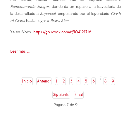
Rememorando Juegos
, donde da un repaso a la trayectoria de
la desarrolladora
Supercell
, empezando por el legendario
Clash
of Clans
hasta llegar a
Brawl Stars
.
Ya en iVoox:
https://go.ivoox.com/rf/104121716
Leer más ...
7
Inicio
Anterior
1
2
3
4
5
6
8
9
Siguiente
Final
Página 7 de 9