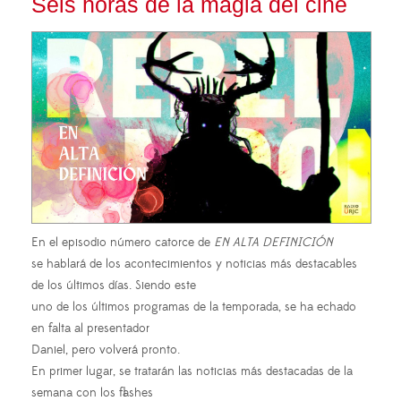
Seis horas de la magia del cine
En el episodio número catorce de
EN ALTA DEFINICIÓN
se hablará de los acontecimientos y noticias más destacables
de los últimos días. Siendo este
uno de los últimos programas de la temporada, se ha echado
en falta al presentador
Daniel, pero volverá pronto.
En primer lugar, se tratarán las noticias más destacadas de la
semana con los flashes