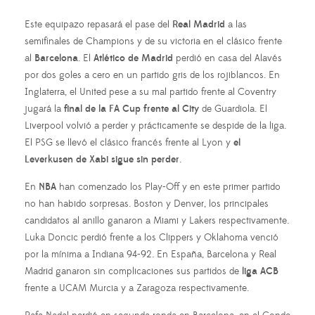
Este equipazo repasará el pase del
Real Madrid
a las
semifinales de Champions y de su victoria en el clásico frente
al
Barcelona
. El
Atlético de Madrid
perdió en casa del Alavés
por dos goles a cero en un partido gris de los rojiblancos. En
Inglaterra, el United pese a su mal partido frente al Coventry
jugará la
final de la FA Cup frente al City
de Guardiola. El
Liverpool volvió a perder y prácticamente se despide de la liga.
El PSG se llevó el clásico francés frente al Lyon y
el
Leverkusen de Xabi sigue sin perder
.
En
NBA
han comenzado los Play-Off y en este primer partido
no han habido sorpresas. Boston y Denver, los principales
candidatos al anillo ganaron a Miami y Lakers respectivamente.
Luka Doncic perdió frente a los Clippers y Oklahoma venció
por la mínima a Indiana 94-92. En España, Barcelona y Real
Madrid ganaron sin complicaciones sus partidos de
liga ACB
frente a UCAM Murcia y a Zaragoza respectivamente.