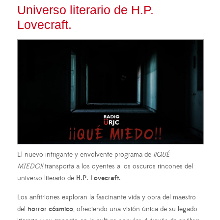
Universo literario de H.P.
Lovecraft.
El nuevo intrigante y envolvente programa de
¡¡QUÉ
MIEDO!!
transporta a los oyentes a los oscuros rincones del
universo literario de
H.P. Lovecraft.
Los anfitriones exploran la fascinante vida y obra del maestro
del
horror cósmico
, ofreciendo una visión única de su legado