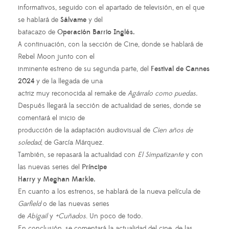
informativos, seguido con el apartado de televisión, en el que
se hablará de
Sálvame
y del
batacazo de
Operación Barrio Inglés.
A continuación, con la sección de Cine, donde se hablará de
Rebel Moon junto con el
inminente estreno de su segunda parte, del
Festival de Cannes
2024
y de la llegada de una
actriz muy reconocida al remake de
Agárralo como puedas.
Después llegará la sección de actualidad de series, donde se
comentará el inicio de
producción de la adaptación audiovisual de
Cien años de
soledad
, de García Márquez.
También, se repasará la actualidad con
El Simpatizante
y con
las nuevas series del
Príncipe
Harry y Meghan Markle.
En cuanto a los estrenos, se hablará de la nueva película de
Garfield
o de las nuevas series
de
Abigail
y
+Cuñados
. Un poco de todo.
En conclusión, se comentará la actualidad del cine, de las