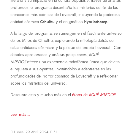
literario y su impacto en la cultura popular. A través de análisis
profundos, el programa desentraña los misterios detrás de las
creaciones más icónicas de Lovecraft, incluyendo la poderosa
entidad cósmica
Cthulhu
y el enigmático
Nyarlathotep.
A lo largo del programa, se sumergen en el fascinante universo
de los Mitos de Cthulhu, explorando la mitología detrás de
estas entidades cósmicas y la psique del propio Lovecraft. Con
debates apasionados y análisis perspicaces,
¡¡QUÉ
MIEDO!!
ofrece una experiencia radiofónica única que deleita
e inquieta a sus oyentes, invitándolos a adentrarse en las
profundidades del horror cósmico de Lovecraft y a reflexionar
sobre los misterios del universo.
Descubre esto y mucho más en el
iVoox de
¡¡QUÉ MIEDO!!
Leer más ...
Lunes, 29 Abril 2024 11:31