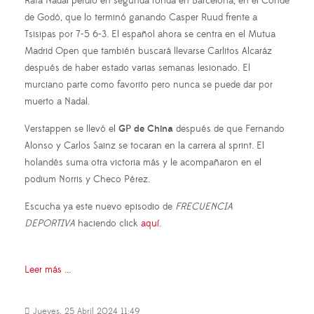
Rafa Nadal perdió en segunda ronda en Barcelona, en el Conde
de Godó, que lo terminó ganando Casper Ruud frente a
Tsisipas por 7-5 6-3. El español ahora se centra en el Mutua
Madrid Open que también buscará llevarse Carlitos Alcaráz
después de haber estado varias semanas lesionado. El
murciano parte como favorito pero nunca se puede dar por
muerto a Nadal.
Verstappen se llevó el
GP de China
después de que Fernando
Alonso y Carlos Sainz se tocaran en la carrera al sprint. El
holandés suma otra victoria más y le acompañaron en el
podium Norris y Checo Pérez.
Escucha ya este nuevo episodio de
FRECUENCIA
DEPORTIVA
haciendo click
aquí
.
Leer más ...
Jueves, 25 Abril 2024 11:49