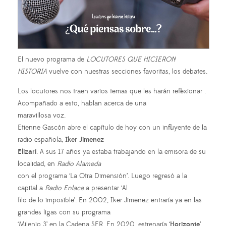
El nuevo programa de
LOCUTORES QUE HICIERON
HISTORIA
vuelve con nuestras secciones favoritas, los debates.
Los locutores nos traen varios temas que les harán reflexionar .
Acompañado a esto, hablan acerca de una
maravillosa voz.
Etienne Gascón abre el capítulo de hoy con un influyente de la
radio española,
Iker Jimenez
Elizari
. A sus 17 años ya estaba trabajando en la emisora de su
localidad, en
Radio Alameda
con el programa ‘La Otra Dimensión’. Luego regresó a la
capital a
Radio Enlace
a presentar ‘Al
filo de lo imposible’. En 2002, Iker Jimenez entraría ya en las
grandes ligas con su programa
‘Milenio 3’ en la Cadena SER. En 2020, estrenaría ‘
Horizonte
’,