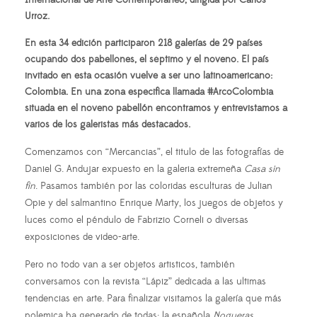
Internacional de Arte Contemporaneo, dirigida por Carlos
Urroz.
En esta 34 edición participaron 218 galerías de 29 países
ocupando dos pabellones, el séptimo y el noveno. El país
invitado en esta ocasión vuelve a ser uno latinoamericano:
Colombia. En una zona especifica llamada #ArcoColombia
situada en el noveno pabellón encontramos y entrevistamos a
varios de los galeristas más destacados.
Comenzamos con “Mercancias”, el titulo de las fotografías de
Daniel G. Andujar expuesto en la galeria extremeña
Casa sin
fin
. Pasamos también por las coloridas esculturas de Julian
Opie y del salmantino Enrique Marty, los juegos de objetos y
luces como el péndulo de Fabrizio Corneli o diversas
exposiciones de video-arte.
Pero no todo van a ser objetos artisticos, también
conversamos con la revista “Lápiz” dedicada a las ultimas
tendencias en arte. Para finalizar visitamos la galería que más
polemica ha generado de todas: la española
Nogueras