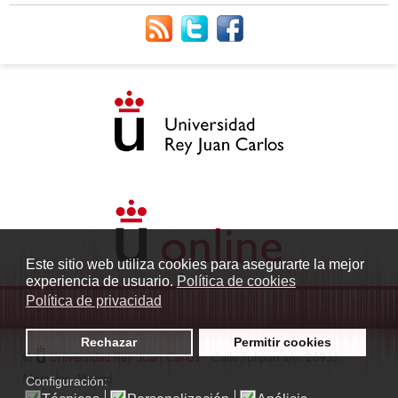
Este sitio web utiliza cookies para asegurarte la mejor
experiencia de usuario.
Política de cookies
Política de privacidad
Rechazar
Permitir cookies
©
Universidad Rey Juan Carlos
- Calle Tulipán s/n. 28933
Móstoles. Madrid
Configuración: