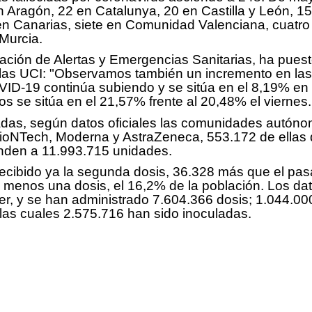
 Aragón, 22 en Catalunya, 20 en Castilla y León, 15
en Canarias, siete en Comunidad Valenciana, cuatro 
 Murcia.
ación de Alertas y Emergencias Sanitarias, ha puest
 las UCI: "Observamos también un incremento en las
D-19 continúa subiendo y se sitúa en el 8,19% en 
 se sitúa en el 21,57% frente al 20,48% el viernes.
das, según datos oficiales las comunidades autónom
ioNTech, Moderna y AstraZeneca, 553.172 de ellas d
ienden a 11.993.715 unidades.
ecibido ya la segunda dosis, 36.328 más que el pasa
 menos una dosis, el 16,2% de la población. Los dato
er, y se han administrado 7.604.366 dosis; 1.044.0
las cuales 2.575.716 han sido inoculadas.