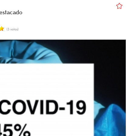
estacado
(3 votos)