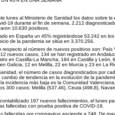
 UN 45% EN UNA SEMANA
lunes al Ministerio de Sanidad los datos sobre la e
vid-19 durante el fin de semana, 2.212 diagnosticado
caron 10.630 positivos.
o en España un 45% registrándose 53.242 en los últi
icio de la pandemia se sitúa en 3.370.256.
n respecto al número de nuevos positivos son: País
12 nuevos casos, 134 se han registrado en Andalucí
tro en Castilla-La Mancha, 184 en Castilla y León, 
 Galicia, 12 en Melilla, 22 en Murcia y 23 en La Ri
 Sanidad, el número de casos diagnosticados por cad
 el cambio de tendencia en la evolución de la pandem
la incidencia más baja es la Comunidad Valenciana,
s 300 casos: Melilla (537,46), Ceuta (498,8), Navar
 contabilizado 197 nuevos fallecimientos, el lunes 
nas fallecidas con prueba positiva de COVID-19.
as fallecidas por coronavirus asciende a 248. De ma