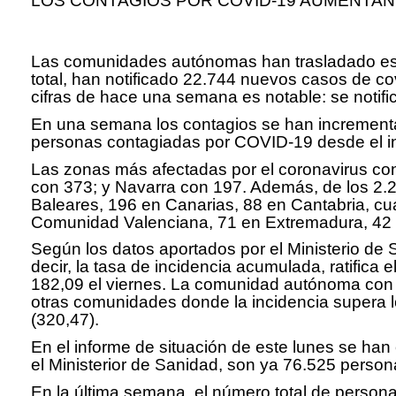
LOS CONTAGIOS POR COVID-19 AUMENTAN
Las comunidades autónomas han trasladado este 
total, han notificado 22.744 nuevos casos de co
cifras de hace una semana es notable: se notifi
En una semana los contagios se han incrementad
personas contagiadas por COVID-19 desde el in
Las zonas más afectadas por el coronavirus co
con 373; y Navarra con 197. Además, de los 2.2
Baleares, 196 en Canarias, 88 en Cantabria, cua
Comunidad Valenciana, 71 en Extremadura, 42 en
Según los datos aportados por el Ministerio de
decir, la tasa de incidencia acumulada, ratifica
182,09 el viernes. La comunidad autónoma con 
otras comunidades donde la incidencia supera lo
(320,47).
En el informe de situación de este lunes se han
el Ministerior de Sanidad, son ya 76.525 perso
En la última semana, el número total de person