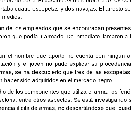
jóvenes no cesa. El pasado 28 de febrero a las 06:
taba cuatro escopetas y dos navajas. El arresto se
o medios.
ción de los empleados que se encontraban present
iaron que podía ir armado. De inmediato llamaron a 
ún el nombre que aportó no cuenta con ningún a
ción y el joven no pudo explicar su procedencia
 armas, se ha descubierto que tres de las escopeta
n haber sido adquiridos en el mercado negro.
dio de los componentes que utiliza el arma, los fe
yectoria, entre otros aspectos.
Se está investigando 
nencia ilícita de armas, no descartándose que pued