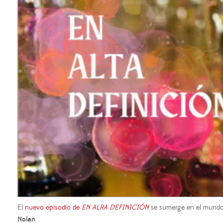
El
nuevo episodio de
EN ALRA DEFINICIÓN
se sumerge en el mundo 
Nolan