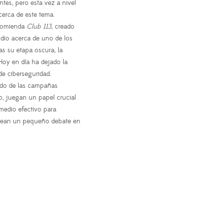
tes, pero esta vez a nivel
erca de este tema.
ecomienda
Club 113
, creado
odio acerca de uno de los
as su etapa oscura, la
Hoy en día ha dejado la
e ciberseguridad.
ndo de las campañas
o, juegan un papel crucial
 medio efectivo para
crean un pequeño debate en