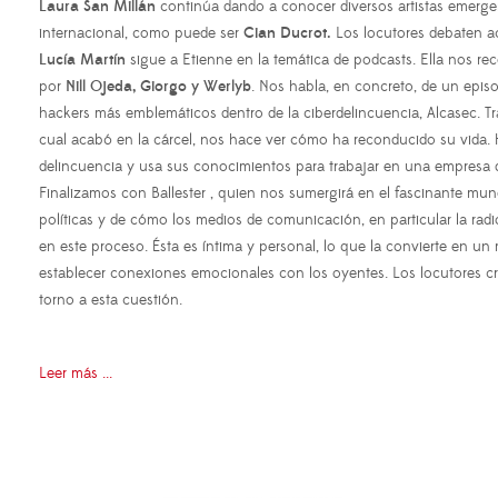
Laura San Millán
continúa dando a conocer diversos artistas emergen
internacional, como puede ser
Cian Ducrot.
Los locutores debaten ac
Lucía Martín
sigue a Etienne en la temática de podcasts. Ella nos r
por
Nill Ojeda, Giorgo y Werlyb
. Nos habla, en concreto, de un epis
hackers más emblemáticos dentro de la ciberdelincuencia, Alcasec. Tr
cual acabó en la cárcel, nos hace ver cómo ha reconducido su vida. 
delincuencia y usa sus conocimientos para trabajar en una empresa d
Finalizamos con Ballester , quien nos sumergirá en el fascinante mu
políticas y de cómo los medios de comunicación, en particular la radi
en este proceso. Ésta es íntima y personal, lo que la convierte en un
establecer conexiones emocionales con los oyentes. Los locutores 
torno a esta cuestión.
Leer más ...