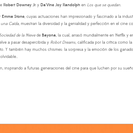
de
Robert
Downey
Jr
y
Da'Vine Joy Randolph
en
Los que se quedan
.
y
Emma
Stone
, cuyas actuaciones han impresionado y fascinado a la industr
 una Caída
, muestran la diversidad y la genialidad y perfección en el cine
Sociedad de la Nieve
de
Bayona
, la cual, arrasó mundialmente en Netflix y
elve a pasar desapercibida y
Robot Dreams
, calificada por la crítica como
to. Y también hay muchos chismes: la sorpresa y la emoción de los ganadore
lvidable..
, inspirando a futuras generaciones del cine para que luchen por su sueño