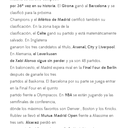
por 36º vez en su historia
. El
Girona
ganó al
Barcelona
y se
clasificó para la próxima
Champions y el
Atlético de Madrid
certificó también su
clasificación. En la zona baja de la
clasificación, el
Celta
ganó su partido y está matemáticamente
salvado. En Inglaterra
ganaron los tres candidatos al título,
Arsenal, City y Liverpool
.
En Alemania,
el Leverkusen
de Xabi Alonso sigue sin perder
y ya son 48 partidos.
En baloncesto, el Madrid espera rival en la
Final Four de Berlín
después de ganarle los tres
partidos al Baskonia. El Barcelona por su parte se juega entrar
en la Final Four en el quinto
partido frente a Olympiacos. En
NBA
se están jugando ya las
semifinales de conferencia,
dónde los máximos favoritos son Denver , Boston y los Knicks.
Rublev se llevó el
Mutua Madrid Open
frente a Aliassime en
tres sets.
Alcaraz
perdió en