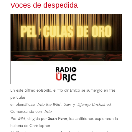
Voces de despedida
En este último episodio, el trío dinámico se sumergió en tres
películas
emblemáticas: "
Into the Wild
", "
Saw
" y "
Django
Unchained
".
Comenzando con "
Into
the Wild
", dirigida por
Sean Penn
, los anfitriones exploraron la
historia de Christopher