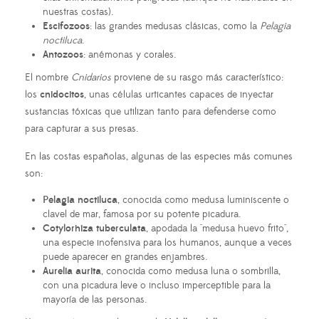
nuestras costas).
Escifozoos
: las grandes medusas clásicas, como la
Pelagia
noctiluca
.
Antozoos
: anémonas y corales.
El nombre
Cnidarios
proviene de su rasgo más característico:
los
cnidocitos
, unas células urticantes capaces de inyectar
sustancias tóxicas que utilizan tanto para defenderse como
para capturar a sus presas.
En las costas españolas, algunas de las especies más comunes
son:
Pelagia noctiluca
, conocida como medusa luminiscente o
clavel de mar, famosa por su potente picadura.
Cotylorhiza tuberculata
, apodada la "medusa huevo frito",
una especie inofensiva para los humanos, aunque a veces
puede aparecer en grandes enjambres.
Aurelia aurita
, conocida como medusa luna o sombrilla,
con una picadura leve o incluso imperceptible para la
mayoría de las personas.