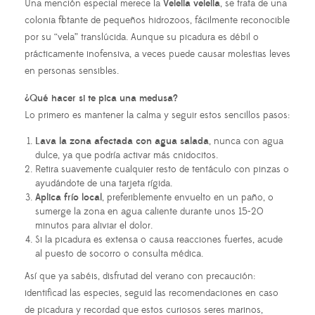
Una mención especial merece la
Velella velella
, se trata de una
colonia flotante de pequeños hidrozoos, fácilmente reconocible
por su “vela” translúcida. Aunque su picadura es débil o
prácticamente inofensiva, a veces puede causar molestias leves
en personas sensibles.
¿Qué hacer si te pica una medusa?
Lo primero es mantener la calma y seguir estos sencillos pasos:
Lava la zona afectada con agua salada
, nunca con agua
dulce, ya que podría activar más cnidocitos.
Retira suavemente cualquier resto de tentáculo con pinzas o
ayudándote de una tarjeta rígida.
Aplica frío local
, preferiblemente envuelto en un paño, o
sumerge la zona en agua caliente durante unos 15-20
minutos para aliviar el dolor.
Si la picadura es extensa o causa reacciones fuertes, acude
al puesto de socorro o consulta médica.
Así que ya sabéis, disfrutad del verano con precaución:
identificad las especies, seguid las recomendaciones en caso
de picadura y recordad que estos curiosos seres marinos,