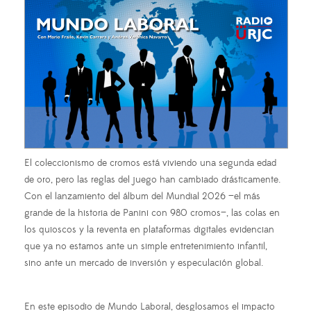
El coleccionismo de cromos está viviendo una segunda edad
de oro, pero las reglas del juego han cambiado drásticamente.
Con el lanzamiento del álbum del Mundial 2026 —el más
grande de la historia de Panini con 980 cromos—, las colas en
los quioscos y la reventa en plataformas digitales evidencian
que ya no estamos ante un simple entretenimiento infantil,
sino ante un mercado de inversión y especulación global.
En este episodio de Mundo Laboral, desglosamos el impacto