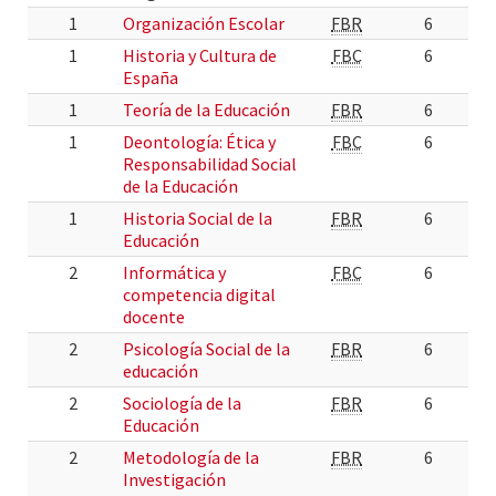
1
Organización Escolar
FBR
6
1
Historia y Cultura de
FBC
6
España
1
Teoría de la Educación
FBR
6
1
Deontología: Ética y
FBC
6
Responsabilidad Social
de la Educación
1
Historia Social de la
FBR
6
Educación
2
Informática y
FBC
6
competencia digital
docente
2
Psicología Social de la
FBR
6
educación
2
Sociología de la
FBR
6
Educación
2
Metodología de la
FBR
6
Investigación