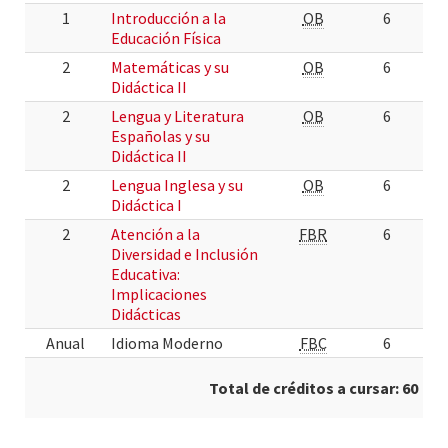
1
Introducción a la
OB
6
Educación Física
2
Matemáticas y su
OB
6
Didáctica II
2
Lengua y Literatura
OB
6
Españolas y su
Didáctica II
2
Lengua Inglesa y su
OB
6
Didáctica I
2
Atención a la
FBR
6
Diversidad e Inclusión
Educativa:
Implicaciones
Didácticas
Anual
Idioma Moderno
FBC
6
Total de créditos a cursar: 60