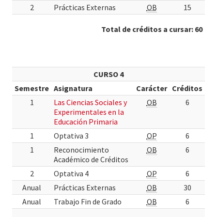
2
Prácticas Externas
OB
15
Total de créditos a cursar: 60
CURSO 4
Semestre
Asignatura
Carácter
Créditos
1
Las Ciencias Sociales y
OB
6
Experimentales en la
Educación Primaria
1
Optativa 3
OP
6
1
Reconocimiento
OB
6
Académico de Créditos
2
Optativa 4
OP
6
Anual
Prácticas Externas
OB
30
Anual
Trabajo Fin de Grado
OB
6