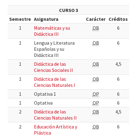
CURSO 3
Semestre
Asignatura
Carácter
Créditos
1
Matemáticas y su
OB
6
Didáctica III
1
Lengua y Literatura
OB
6
Españolas y su
Didáctica III
1
Didáctica de las
OB
4,5
Ciencias Sociales II
1
Didáctica de las
OB
6
Ciencias Naturales I
1
Optativa 1
OP
6
1
Optativa
OP
6
2
Didáctica de las
OB
4,5
Ciencias Naturales II
2
Educación Artística y
OB
6
Plástica