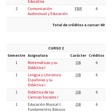
Educativa
2
Comunicación
FBR
6
Audiovisual y Educación
Total de créditos a cursar: 60
CURSO 2
Semestre
Asignatura
Carácter
Créditos
1
Matemáticas y su
OB
6
Didáctica I
1
Lengua y Literatura
OB
6
Españolas y su
Didáctica I
1
Didáctica de las
OB
6
Ciencias Sociales I
1
Educación Musical I:
OB
6
Fundamentos Básicos