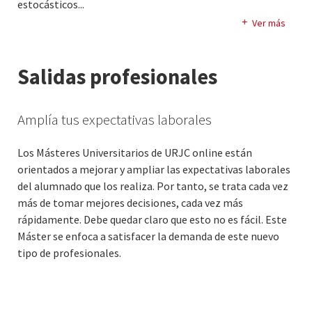
estocásticos.
..
en el campo del Procesamiento de Lenguaje Natural. La
Postdoctorado en el Instituut-Lorentz (Universidad de
extracción de información, la creación de grafos
Ver más
Leiden) y en el Centrum voor Wiskundeen Informatica
semánticos enriquecidos y la generación de resúmenes
(CWI) en Amsterdam. Desde 2004 es profesor titular de la
están presentes entre sus trabajos más destacados.
Salidas profesionales
Universidad Rey Juan Carlos en el area de
electromagnetismo. Parte de su investigación de ha
centrado en procesos estocásticos y mecánica estadística
Amplía tus expectativas laborales
fuera del equilibrio. En la actualidad participa en el
proyecto ASIM de la ESA sobre análisis de datos de
Los Másteres Universitarios de URJC online están
explosiones de rayos gamma en la atmósfera terrestre.
orientados a mejorar y ampliar las expectativas laborales
del alumnado que los realiza. Por tanto, se trata cada vez
más de tomar mejores decisiones, cada vez más
rápidamente. Debe quedar claro que esto no es fácil. Este
Máster se enfoca a satisfacer la demanda de este nuevo
tipo de profesionales.