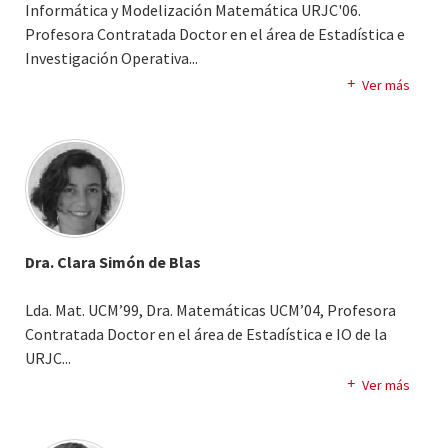
Informática y Modelización Matemática URJC'06.
Profesora Contratada Doctor en el área de Estadística e
Investigación Operativa.
..
Acreditada a Titular de Universidad por ANECA.
Ver más
Actualmente posee 1 sexenio de investigación y 2
quinquenios docentes, así como 2 evaluaciones favorables
DOCENTIA Ha sido becaria de Investigación FPI por el
Ministerio de Ciencia y Tecnología en la Universidad Rey
Juan Carlos durante 2 años. Previamente colaboró con el
Instituto Extremeño de Meteorología y con el
Departamento de Estadística Económica en la Universidad
Dra. Clara Simón de Blas
de la Pampa (Argentina). Ha participado en proyectos de
investigación con empresas y entidades públicas. Sus
Lda. Mat. UCM’99, Dra. Matemáticas UCM’04, Profesora
áreas de interés se centran en la Programación Lineal y
Contratada Doctor en el área de Estadística e IO de la
Matemática, en particular en la aplicación de métodos de
URJC.
..
optimización lineal en Programación Estocástica. Javier
Ha sido profesora en la universidad de San Louis. Ha
Ver más
Martínez Moguerza es Doctor por la Universidad Carlos III
realizado estancia de investigación en la U. Técnica de
de Madrid y en la actualidad es Profesor Titular de
Graz y estancia postdoctoral en la U. de Berkeley. Participa
Universidad en la Universidad Rey Juan Carlos.