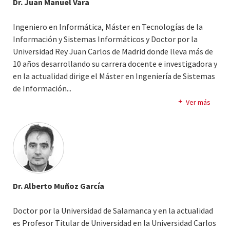
Dr. Juan Manuel Vara
reconocido prestigio, entre los que destaca el ERISS
(European Reseacrch Center on Information Service
Ingeniero en Informática, Máster en Tecnologías de la
Sciences). La Dra. De Castro ha impartido clases en
Información y Sistemas Informáticos y Doctor por la
numerosos cursos y masters de especialización,
Universidad Rey Juan Carlos de Madrid donde lleva más de
especialmente relacionados con el área de Sistemas de
10 años desarrollando su carrera docente e investigadora y
Infromación y Bases de Datos y es actualmente
en la actualidad dirige el Máster en Ingeniería de Sistemas
subdirectora del “Master de Sistemas de Información y
de Información.
..
Comunicaciones para la Defensa” que se realiza en
Anteriormente trabajo en el departamento de sistemas
colaboración con la Academia de Ingenieros del Ejército
Ver más
de VivaTours (tour-operador IBERIA) y fue investigador
de Tierra.
pre-doctoral en la Universidad de Nantes (Francia) e
investigador post-doctoral en el Instituto Europeo de
Ciencia de los Servicios de la Universidad de Tilburg. Su
actividad investigadora ha girado en torno a la Ingeniería
Dirigida por Modelos, ámbito en el que ha dirigido su Red
Dr. Alberto Muñoz García
Nacional (2011 - 2014), que agrupa a los principales
investigadores del área; la Ciencia, Gestión e Ingeniería de
Doctor por la Universidad de Salamanca y en la actualidad
Servicios y la aplicación de métodos innovadores en el
es Profesor Titular de Universidad en la Universidad Carlos
ámbito docente. Cuenta con numerosas publicaciones en