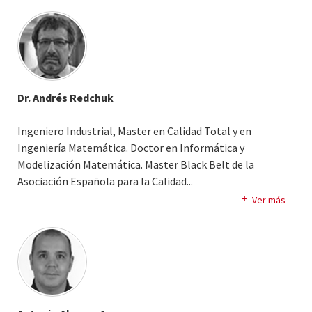
Problemas Inversos y de Calibracion, y la Imagen Medica
Mejora Continua de ENUSA Industrias Avanzadas.
Multimodalidad. Algunas publicaciones recientes:
Colaborador Honorario de la Universidad Rey Juan Carlos.
“Framework for Multi-Criteria Decision Management in
Watershed Restoration”. Journal of Hydroinformatics
(2012); “Robust multi criteria wastewater treatment
alternatives selection - a case study” Uncertainty and
Dr. Andrés Redchuk
Robustness in Planning and Decision Making (2010). “A
Multi-Objective Optimization tool to model the impact
Ingeniero Industrial, Master en Calidad Total y en
of water and nutrient management of different
Ingeniería Matemática. Doctor en Informática y
agricultural management strategies in Africa”. Journal of
Modelización Matemática. Master Black Belt de la
Environmental Informatics (2015).
Asociación Española para la Calidad.
..
Profesor Titular de la Facultad de Ingeniería de la UNLZ.
Ver más
Argentina. Director del Instituto en Mejora de Procesos y
Excelencia Operacional. UNLZ. Argentina.