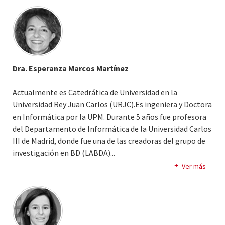
de Madrid. Sus áreas de interés incluyen la Minería de Datos
y la Optimización, con publicaciones científicas en
revistas internacionales de alto impacto. Ha colaborado
en proyectos de investigación y consultoría financiados
tanto por entidades públicas como privadas.
Dra. Esperanza Marcos Martínez
Actualmente es Catedrática de Universidad en la
Universidad Rey Juan Carlos (URJC).Es ingeniera y Doctora
en Informática por la UPM. Durante 5 años fue profesora
del Departamento de Informática de la Universidad Carlos
III de Madrid, donde fue una de las creadoras del grupo de
investigación en BD (LABDA).
..
Líder del grupo de investigación en el área de Ciencias de
Ver más
los Servicios, Ingeniería del Software y Gestión de la
Información. Es coautora de libros, capítulos de libros y
mas de 100 artículos en revistas y congresos de reconocido
prestigio. Ha dirigido numerosos proyectos de