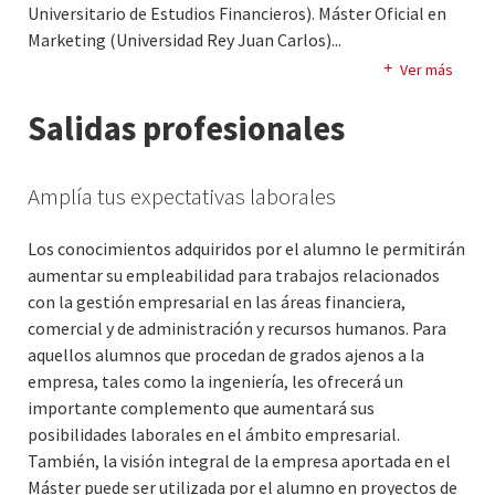
Universitario de Estudios Financieros). Máster Oficial en
Marketing (Universidad Rey Juan Carlos).
..
Especialista en Bienes de Colección (Universidad Rey Juan
Ver más
Carlos). Miembro de la Academia Europea de Dirección y
Salidas profesionales
Economía de la Empresa (AEDEM). Patrono de la
Fundación Camilo Prado para la Formación e
Investigación en Economía de la Empresa.
Amplía tus expectativas laborales
Los conocimientos adquiridos por el alumno le permitirán
aumentar su empleabilidad para trabajos relacionados
con la gestión empresarial en las áreas financiera,
comercial y de administración y recursos humanos. Para
aquellos alumnos que procedan de grados ajenos a la
empresa, tales como la ingeniería, les ofrecerá un
importante complemento que aumentará sus
posibilidades laborales en el ámbito empresarial.
También, la visión integral de la empresa aportada en el
Máster puede ser utilizada por el alumno en proyectos de