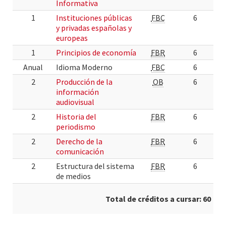
Informativa
1
Instituciones públicas
FBC
6
y privadas españolas y
europeas
1
Principios de economía
FBR
6
Anual
Idioma Moderno
FBC
6
2
Producción de la
OB
6
información
audiovisual
2
Historia del
FBR
6
periodismo
2
Derecho de la
FBR
6
comunicación
2
Estructura del sistema
FBR
6
de medios
Total de créditos a cursar: 60