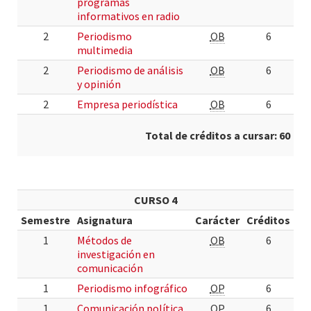
programas
informativos en radio
2
Periodismo
OB
6
multimedia
2
Periodismo de análisis
OB
6
y opinión
2
Empresa periodística
OB
6
Total de créditos a cursar: 60
CURSO 4
Semestre
Asignatura
Carácter
Créditos
1
Métodos de
OB
6
investigación en
comunicación
1
Periodismo infográfico
OP
6
1
Comunicación política
OP
6