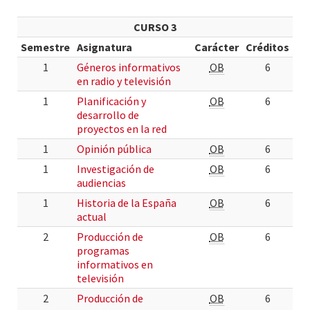
CURSO 3
Semestre
Asignatura
Carácter
Créditos
1
Géneros informativos
OB
6
en radio y televisión
1
Planificación y
OB
6
desarrollo de
proyectos en la red
1
Opinión pública
OB
6
1
Investigación de
OB
6
audiencias
1
Historia de la España
OB
6
actual
2
Producción de
OB
6
programas
informativos en
televisión
2
Producción de
OB
6