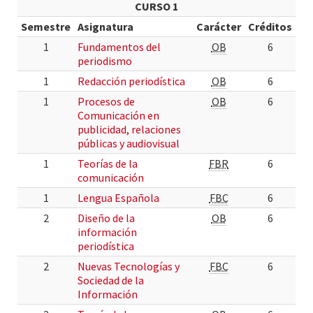
CURSO 1
Semestre
Asignatura
Carácter
Créditos
1
Fundamentos del
OB
6
periodismo
1
Redacción periodística
OB
6
1
Procesos de
OB
6
Comunicación en
publicidad, relaciones
públicas y audiovisual
1
Teorías de la
FBR
6
comunicación
1
Lengua Española
FBC
6
2
Diseño de la
OB
6
información
periodística
2
Nuevas Tecnologías y
FBC
6
Sociedad de la
Información