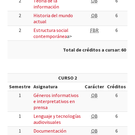
2
Teoría de la
OB
6
información
2
Historia del mundo
OB
6
actual
2
Estructura social
FBR
6
contemporánea
a>
Total de créditos a cursar: 60
CURSO 2
Semestre
Asignatura
Carácter
Créditos
1
Géneros informativos
OB
6
e interpretativos en
prensa
1
Lenguaje y tecnologías
OB
6
audiovisuales
1
Documentación
OB
6