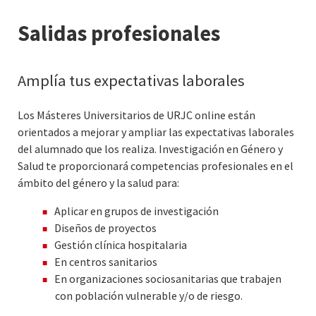
como Supervisor de Innovación y Desarrollo y su actividad
Salidas profesionales
se centró en la Gestión de la Calidad y la Gestión y
Promoción de la Investigación. Experiencia docente tanto
en pregrado, como en postgrado y formación. Más de 100
Amplía tus expectativas laborales
aportaciones en congresos nacionales e internacionales
entre comunicaciones y ponencias continuada.
Los Másteres Universitarios de URJC online están
orientados a mejorar y ampliar las expectativas laborales
del alumnado que los realiza. Investigación en Género y
Salud te proporcionará competencias profesionales en el
ámbito del género y la salud para:
Aplicar en grupos de investigación
Diseños de proyectos
Gestión clínica hospitalaria
En centros sanitarios
En organizaciones sociosanitarias que trabajen
con población vulnerable y/o de riesgo.