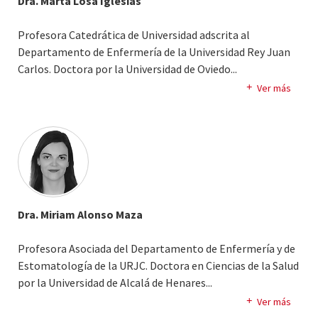
Dra. Marta Losa Iglesias
Profesora Catedrática de Universidad adscrita al
Departamento de Enfermería de la Universidad Rey Juan
Carlos. Doctora por la Universidad de Oviedo.
..
Doctor Honoris Causa of Human Letters por el New York
Ver más
College of Podiatric Medicine, adscrito a Coimbra
University. Diplomada y Graduada en Enfermería.
Diplomada en Podología. Bachelor in Bussines
administration (Souther California University-USA.
Licenciada en Antropología Social y Cultural.
Dra. Miriam Alonso Maza
Profesora Asociada del Departamento de Enfermería y de
Estomatología de la URJC. Doctora en Ciencias de la Salud
por la Universidad de Alcalá de Henares.
..
Graduada en Enfermería por la Universidad de Cantabria.
Ver más
Máster Universitario en Género y Salud por la Universidad