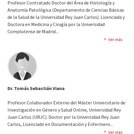
Profesor Contratado Doctor del Área de Histología y
Múltiples aportaciones en congresos nacionales e
Anatomía Patológica (Departamento de Ciencias Básicas
internacionales. Experiencia como enfermera,
de la Salud de la Universidad Rey Juan Carlos). Licenciada y
fundamentalmente en cuidados intensivos.
Doctora en Medicina y Cirugía por la Universidad
Complutense de Madrid.
..
Imparto docencia tanto en Grado (en asignaturas
Ver más
relacionadas con la Histología Humana) como en
Postgrado (Cursos de doctorado “Seminario Sobre Diseño
De Protocolos En Ciencias De La Salud”). Experiencia en
investigación con metodología cuantitativa.
Dr. Tomás Sebastián Viana
Profesor Colaborador Externo del Máster Universitario de
Investigación en Género y Salud Online, Universidad Rey
Juan Carlos (URJC). Doctor por la Universidad Rey Juan
Carlos, Licenciado en Documentación y Enfermero.
..
Ha trabajado en el Hospital Universitario de Fuenlabrada
Ver más