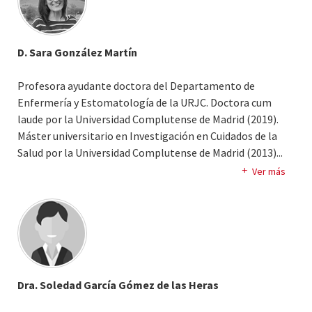
D. Sara González Martín
Profesora ayudante doctora del Departamento de
Enfermería y Estomatología de la URJC. Doctora cum
laude por la Universidad Complutense de Madrid (2019).
Máster universitario en Investigación en Cuidados de la
Salud por la Universidad Complutense de Madrid (2013).
..
Máster en Cuidados Perinatales y en la Infancia por la
Ver más
Universidad Autónoma de Madrid (2013). Experto en
Urgencias y Emergencias por la Universidad Complutense
de Madrid (2013). Experto en Hemodiálisis por la
Universidad Complutense de Madrid (2013). Enfermera por
la Universidad Autónoma de Madrid (2011).
Docencia pregrado en la Universidad Europea de Madrid
Dra. Soledad García Gómez de las Heras
desde 2022 hasta 2023. Docencia en pregrado, posgrado y
títulos propios en la Universidad Rey Juan Carlos.