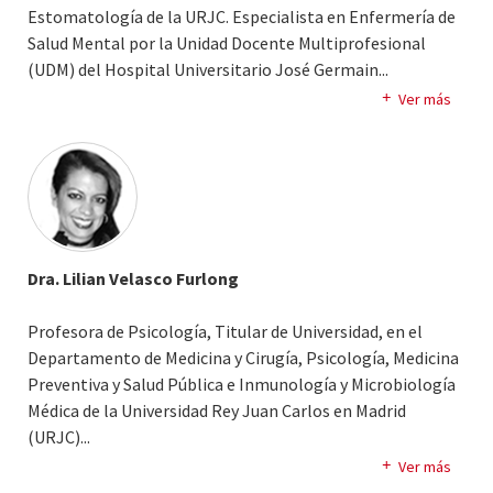
Estomatología de la URJC. Especialista en Enfermería de
Salud Mental por la Unidad Docente Multiprofesional
(UDM) del Hospital Universitario José Germain.
..
Experto Universitario en Cuidados en Salud del Niño y
Ver más
Adolescente y Máster Universitario en Investigación en
Género y Salud por la Universidad Rey Juan Carlos.
Graduado en Enfermería por la Universidad Complutense
de Madrid.
Participa activamente en Congresos y Jornadas
científicas, tanto nacionales como internacionales,
Dra. Lilian Velasco Furlong
siendo autor de distintos artículos en revistas y capítulos
de libros. En la actualidad desarrolla su actividad como
Profesora de Psicología, Titular de Universidad, en el
enfermero especialista en salud mental en el Hospital
Departamento de Medicina y Cirugía, Psicología, Medicina
Universitario José Germain, siendo asimismo tutor EIR en
Preventiva y Salud Pública e Inmunología y Microbiología
la UDM de este hospital.
Médica de la Universidad Rey Juan Carlos en Madrid
(URJC).
..
Licenciada en Psicología por la Universidad Anáhuac
Ver más
(México, DF) y obtuvo el Diploma de Estudios Avanzados