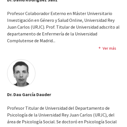
Instituto de Investigación Sanitaria de Valdecilla (IDIVAL-
Cantabria) y de la Sociedad Española de Neumología y
Profesor Colaborador Externo en Máster Universitario
Cirugía Torácica (SEPAR).
Investigación en Género y Salud Online, Universidad Rey
Juan Carlos (URJC). Prof. Titular de Universidad adscrito al
departamento de Enfermería de la Universidad
Complutense de Madrid.
..
Doctor por la Universidad Rey Juan Carlos. Diplomado en
Ver más
Fisioterapia por la Universidad de Alcalá de Henares.
Diplomado en Podología por la Universidad Complutense
de Madrid. Máster en investigación en cuidados en Salud
por la Universidad Complutense de Madrid. Especialista en
Fisioterapia Deportiva por la Universidad Complutense de
Madrid. Experto en Fisioterapia Deportiva Universidad por
Dr. Dau García Dauder
la Universidad Complutense de Madrid.
Profesor Titular de Universidad del Departamento de
Psicología de la Universidad Rey Juan Carlos (URJC), del
área de Psicología Social. Se doctoró en Psicología Social