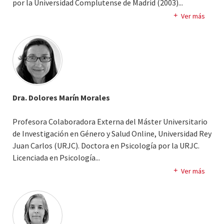
por la Universidad Complutense de Madrid (2003).
..
Ha participado en diversos proyectos de investigación
Ver más
sobre Ciencia, Tecnología y Género, en concreto sobre la
regulación biomédica y psicológica de los cuerpos
sexuados y del dualismo de sexo/género. En la actualidad
dirige el proyecto de investigación I+D+i “Cartografías,
itinerarios y mecanismos de expulsión/exclusión en el
sistema sanitario: Un análisis comparativo y feminista
Dra. Dolores Marín Morales
interseccional”.
Profesora Colaboradora Externa del Máster Universitario
de Investigación en Género y Salud Online, Universidad Rey
Juan Carlos (URJC). Doctora en Psicología por la URJC.
Licenciada en Psicología.
..
Máster en Metodología de Investigación en Ciencias de la
Ver más
Salud Diplomada Universitaria en Enfermería, Especialista
en Ginecología y Obstetricia (Matrona). Trabaja
actualmente como matrona asistencial en el Hospital
Universitario de Fuenlabrada.