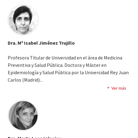
(Suficiencia Investigadora) en el programa de Doctorado
de Psicología Clínica y de la Salud en la Universidad
Autónoma de Madrid, España (UAM) y el grado de Doctora
en Ciencias de la Salud por la Universidad Rey Juan Carlos,
Madrid, España.
Dra. Mª Isabel Jiménez Trujillo
Profesora Titular de Universidad en el área de Medicina
Preventiva y Salud Pública. Doctora y Máster en
Epidemiología y Salud Pública por la Universidad Rey Juan
Carlos (Madrid).
..
Licenciada en Ciencias y Técnicas Estadísticas por la
Ver más
Universidad de Granada. Imparte docencia, tanto en Grado
como en Postgrado, en asignaturas relacionadas con la
Bioestadística, la Epidemiología y metodología de la
investigación cuantitativa.