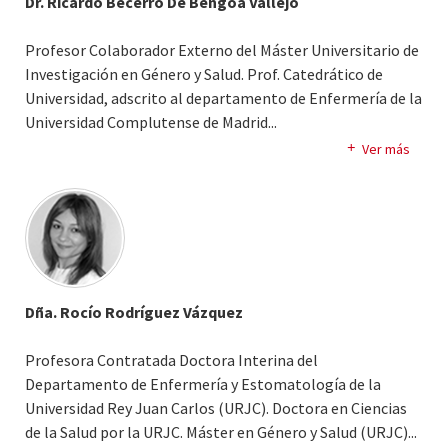
Dr. Ricardo Becerro De Bengoa Vallejo
Profesor Colaborador Externo del Máster Universitario de
Investigación en Género y Salud. Prof. Catedrático de
Universidad, adscrito al departamento de Enfermería de la
Universidad Complutense de Madrid.
..
Diplomado en Enfermería, Universidad Complutense de
Ver más
Madrid (1985). Diplomado en Podología, Universidad
Complutense de Madrid (1987). Doctor of Podiatric
Medicine, New York College of Podiatric Medicine (1995).
Licenciado en Documentación, Universidad San Pablo-CEU
(2000). Doctor por la Universidad de Alcalá (2007).
Dña. Rocío Rodríguez Vázquez
Profesora Contratada Doctora Interina del
Departamento de Enfermería y Estomatología de la
Universidad Rey Juan Carlos (URJC). Doctora en Ciencias
de la Salud por la URJC. Máster en Género y Salud (URJC).
..