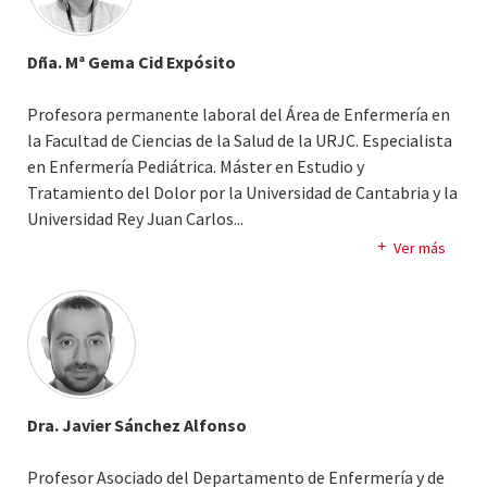
Dña. Mª Gema Cid Expósito
Profesora permanente laboral del Área de Enfermería en
la Facultad de Ciencias de la Salud de la URJC. Especialista
en Enfermería Pediátrica. Máster en Estudio y
Tratamiento del Dolor por la Universidad de Cantabria y la
Universidad Rey Juan Carlos.
..
Doctora por la Universidad Rey Juan Carlos en el
Ver más
Programa de Género y Salud.
Mis líneas de investigación se centran en el análisis de la
atención sanitaria con perspectiva de género, los cuidados
a la población infanto-juvenil (especialmente al grupo
neonatal) y el estudio de las propiedades psicométricas de
test y cuestionarios.
Dra. Javier Sánchez Alfonso
Profesor Asociado del Departamento de Enfermería y de