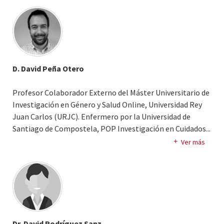
Investigación en Clínica y Experta en Gestión de servicios
sanitarios. Ha desarrollado su actividad profesional
trabajando durante los últimos 8 años como Jefa de
Departamento de Desarrollo e Innovación y Jefa de la
Unidad de apoyo a la Investigación en Enfermería.
D. David Peña Otero
Profesor Colaborador Externo del Máster Universitario de
Investigación en Género y Salud Online, Universidad Rey
Juan Carlos (URJC). Enfermero por la Universidad de
Santiago de Compostela, POP Investigación en Cuidados.
..
Doctor Cum Laude y Premio Extraordinario por la
Ver más
Universidad Complutense de Madrid, actualmente trabaja
de Asesor en la Subdirección de Cuidados del Servicio
Cántabro de Salud. Máster Atención Sanitaria, Gestión y
Cuidados, especialidad Gestión y con más de 10 años de
experiencia en Urgencias y Cuidados Críticos; y en docencia
-grado y master-. Miembro del Grupo de Enfermería del
Dr. David Rodríguez Sanz