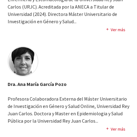
Carlos (URJC). Acreditada por la ANECA a Titular de
Universidad (2024). Directora Máster Universitario de
Investigación en Género y Salud.
..
Doctora por la URJC dentro del programa oficial de
Ver más
posgrado en Cuidados Críticos. Licenciada en Antropología
Social y Cultural. Diplomada en Enfermería. Máster en
Violencia de Género y Violencia Familiar. Máster
Universitario en Cuidados Críticos. Máster en
Investigación en Enfermería. Experto en Traumatología y
Medicina Deportiva. Docente en Pregrado, Postgrado y
Títulos Propios en el área de Enfermería.
Dra. Ana María García Pozo
Profesora Colaboradora Externa del Máster Universitario
de Investigación en Género y Salud Online, Universidad Rey
Juan Carlos. Doctora y Master en Epidemiologia y Salud
Pública por la Universidad Rey Juan Carlos.
..
Grado en Enfermería especialista en Salud Mental y
Ver más
Socióloga. Diploma superior de Metodología de