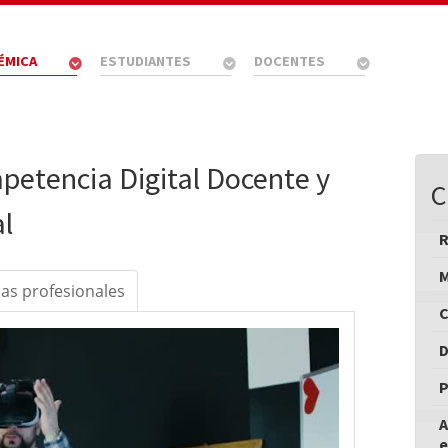
ÉMICA
ESTUDIANTES
DOCENTES
petencia Digital Docente y
C
l
M
das profesionales
C
D
P
A
e