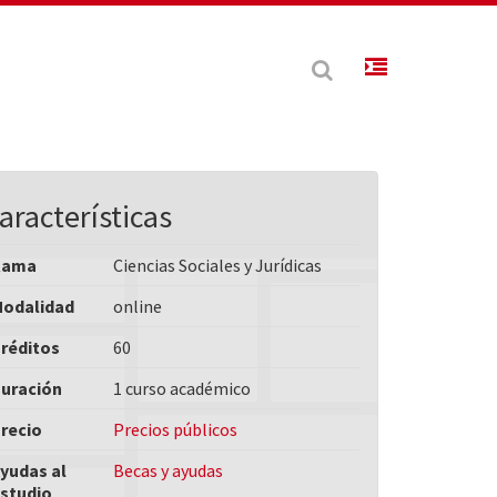
aracterísticas
Rama
Ciencias Sociales y Jurídicas
odalidad
online
réditos
60
uración
1 curso académico
recio
Precios públicos
yudas al
Becas y ayudas
studio